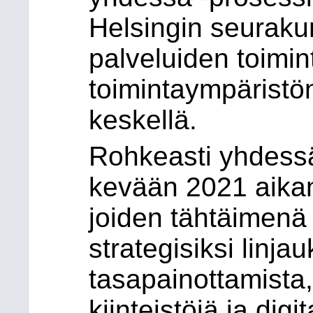
Helsingin seurakun
palveluiden toimin
toimintaympärist
keskellä.
Rohkeasti yhdessä
kevään 2021 aikana
joiden tähtäimenä 
strategisiksi linja
tasapainottamista,
kiinteistöjä ja dig