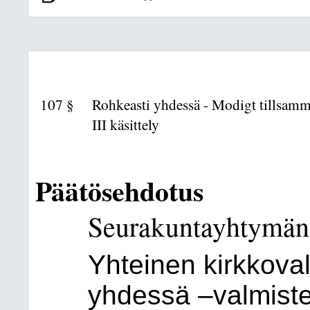
107 §
Rohkeasti yhdessä - Modigt tillsam
III käsittely
Päätösehdotus
Seurakuntayhtymän 
Yhteinen kirkkova
yhdessä –valmiste