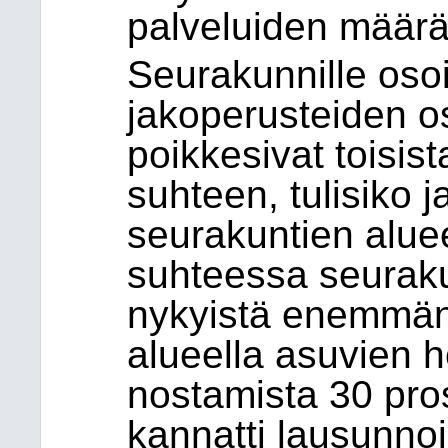
palveluiden määrä
Seurakunnille oso
jakoperusteiden os
poikkesivat toisis
suhteen, tulisiko 
seurakuntien alue
suhteessa seurak
nykyistä enemmän
alueella asuvien 
nostamista 30 pros
kannatti lausunn