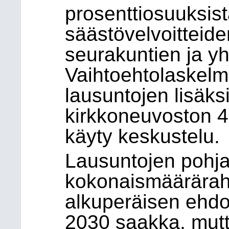
prosenttiosuuksist
säästövelvoitteid
seurakuntien ja yht
Vaihtoehtolaskelm
lausuntojen lisäks
kirkkoneuvoston 
käyty keskustelu.
Lausuntojen pohja
kokonaismääräraha
alkuperäisen ehdo
2030 saakka, mut