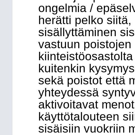
ongelmia / epäselv
herätti pelko siitä,
sisällyttäminen sisä
vastuun poistojen
kiinteistöosastolta
kuitenkin kysymys 
sekä poistot että
yhteydessä syntyvä
aktivoitavat menot,
käyttötalouteen sii
sisäisiin vuokriin