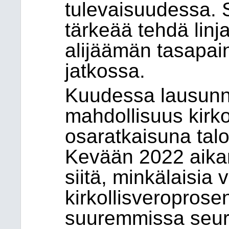
tulevaisuudessa.
tärkeää tehdä linj
alijäämän tasapain
jatkossa.
Kuudessa lausunno
mahdollisuus kirko
osaratkaisuna tal
Kevään 2022 aikan
siitä, minkälaisia 
kirkollisveroprosen
suuremmissa seura