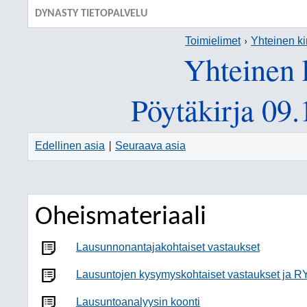
DYNASTY TIETOPALVELU
Toimielimet
Yhteinen ki
Yhteinen 
Pöytäkirja 09
Edellinen asia
Seuraava asia
|
Oheismateriaali
Lausunnonantajakohtaiset vastaukset
Lausuntojen kysymyskohtaiset vastaukset ja R
Lausuntoanalyysin koonti