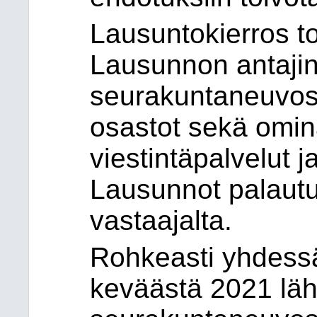
Lausuntokierros to
Lausunnon antajin
seurakuntaneuvost
osastot sekä omi
viestintäpalvelut j
Lausunnot palautui
vastaajalta.
Rohkeasti yhdessä
keväästä 2021 läht