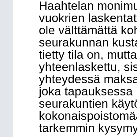
Haahtelan monimut
vuokrien laskentat
ole välttämättä ko
seurakunnan kusta
tietty tila on, mut
yhteenlaskettu, si
yhteydessä maksa
joka tapauksessa 
seurakuntien käytö
kokonaispoistomää
tarkemmin kysymy