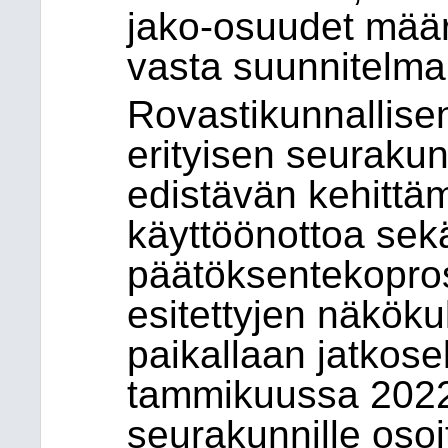
jako-osuudet määri
vasta suunnitelm
Rovastikunnallisen
erityisen seurakun
edistävän kehittä
käyttöönottoa sekä
päätöksentekopro
esitettyjen näköku
paikallaan jatkose
tammikuussa 2022,
seurakunnille oso