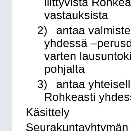
liittyvistä Rohk
vastauksista
2)
antaa valmiste
yhdessä –perusd
varten lausuntok
pohjalta
3)
antaa yhteisell
Rohkeasti yhdess
Käsittely
Seurakuntayhtymän j