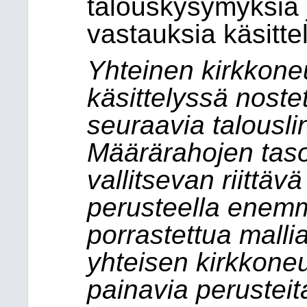
talouskysymyksiä j
vastauksia käsitte
Yhteinen kirkkone
käsittelyssä noste
seuraavia talouslin
Määrärahojen taso
vallitsevan riittäv
perusteella enemm
porrastettua malli
yhteisen kirkkone
painavia perustei