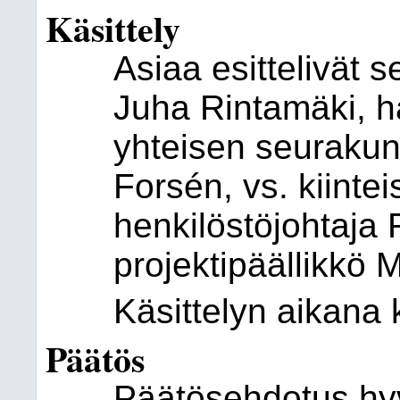
Käsittely
Asiaa esittelivät 
Juha Rintamäki, ha
yhteisen seurakun
Forsén, vs. kiint
henkilöstöjohtaja R
projektipäällikkö
Käsittelyn aikana 
Päätös
Päätösehdotus hyv