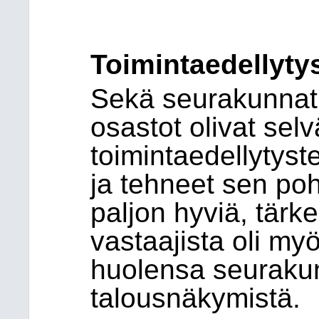
Toimintaedellyty
S
ekä seurakunnat 
osastot olivat sel
toimintaedellytys
ja tehneet sen po
paljon hyviä, tärk
vastaajista oli m
huolensa seuraku
talousnäkymistä.