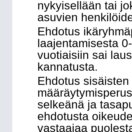
nykyisellään tai j
asuvien henkilöiden
Ehdotus ikäryhmä
laajentamisesta 0-
vuotiaisiin sai la
kannatusta.
Ehdotus sisäisten 
määräytymisperust
selkeänä ja tasapu
ehdotusta oikeud
vastaajaa puolest