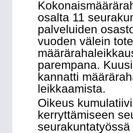
Kokonaismääräraha
osalta 11 seuraku
palveluiden osasto
vuoden välein tot
määrärahaleikkaus
parempana. Kuusi
kannatti määräraha
leikkaamista.
Oikeus kumulatiiv
kerryttämiseen se
seurakuntatyössä 