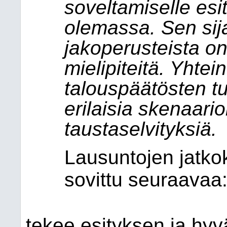
soveltamiselle esi
olemassa. Sen si
jakoperusteista on
mielipiteitä. Yhtei
talouspäätösten tu
erilaisia skenaario
taustaselvityksiä.
Lausuntojen jatkok
sovittu seuraavaa
25.11
tekee esityksen ja hy