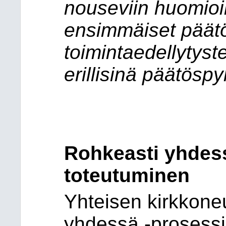
nouseviin huomioih
ensimmäiset päätös
toimintaedellytyst
erillisinä päätösp
Rohkeasti yhdes
toteutuminen
Yhteisen kirkkone
yhdessä -prosessi