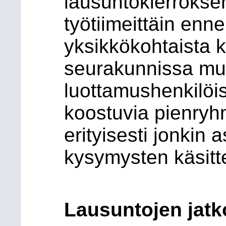
lausuntokierroksen
työtiimeittäin enn
yksikkökohtaista 
seurakunnissa muo
luottamushenkilöist
koostuvia pienryhm
erityisesti jonkin
kysymysten käsitt
Lausuntojen jatko