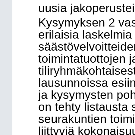
uusia jakoperustei
Kysymyksen 2 vas
erilaisia laskelm
säästövelvoitteid
toimintatuottojen j
tiliryhmäkohtaises
lausunnoissa esii
ja kysymysten poh
on tehty listausta 
seurakuntien toimi
liittyviä kokonais