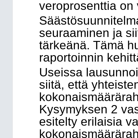
veroprosenttia on 
Säästösuunnitelma
seuraaminen ja siit
tärkeänä. Tämä h
raportoinnin kehit
Useissa lausunnois
siitä, että yhteist
kokonaismääräraha
Kysymyksen 2 vas
esitelty erilaisia 
kokonaismääräraha