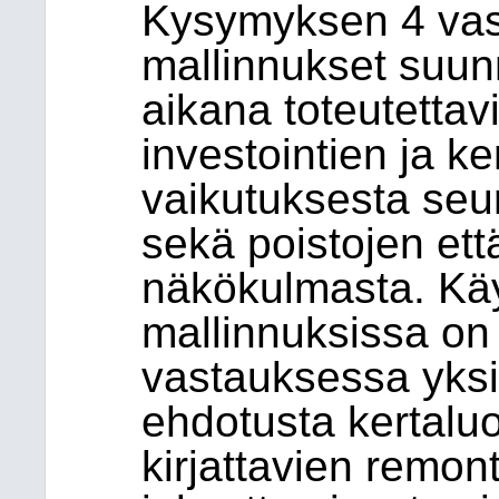
Kysymyksen 4 vast
mallinnukset suu
aikana toteutettav
investointien ja k
vaikutuksesta seur
sekä poistojen että
näkökulmasta. Käyt
mallinnuksissa on 
vastauksessa yksit
ehdotusta kertaluo
kirjattavien remon