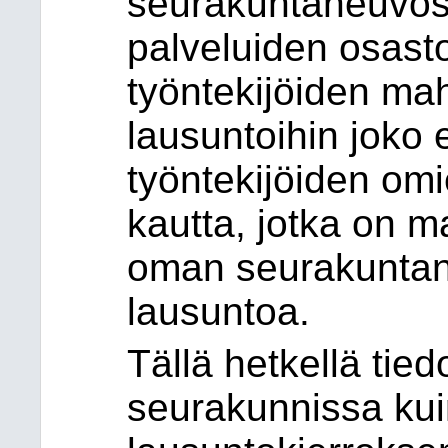
seurakuntaneuvost
palveluiden osast
työntekijöiden mah
lausuntoihin joko e
työntekijöiden omie
kautta, jotka on ma
oman seurakuntan
lausuntoa.
Tällä hetkellä tie
seurakunnissa kui