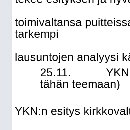
toimivaltansa puitteiss
tarkempi
lausuntojen analyysi k
25.11. YKN:n il
tähän teemaan)
9.12. 
YKN:n esitys kirkkoval