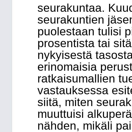
seurakuntaa. Kuu
seurakuntien jäse
puolestaan tulisi 
prosentista tai sitä
nykyisestä tasosta
erinomaisia perus
ratkaisumallien t
vastauksessa esit
siitä, miten seur
muuttuisi alkuper
nähden, mikäli pai