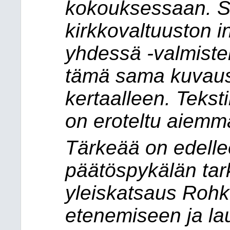
kokouksessaan. 
kirkkovaltuuston i
yhdessä -valmistel
tämä sama kuvaus 
kertaalleen. Tekst
on eroteltu aiemmas
Tärkeää on edelle
päätöspykälän tar
yleiskatsaus Rohk
etenemiseen ja la