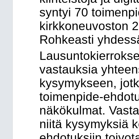
syntyi 70 toimenpi
kirkkoneuvoston 
Rohkeasti yhdessä
Lausuntokierroksen
vastauksia yhteen
kysymykseen, jotk
toimenpide-ehdotu
näkökulmat. Vastau
niitä kysymyksiä k
ehdotuksiin toivot