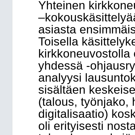
Yhteinen kirkkone
–kokouskäsittelyää
asiasta ensimmäis
Toisella käsittelyke
kirkkoneuvostolla
yhdessä -ohjausry
analyysi lausuntok
sisältäen keskeiset
(talous, työnjako, h
digitalisaatio) ko
oli erityisesti nos