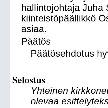
hallintojohtaja Juha 
kiinteistöpäällikkö 
asiaa.
Päätös
Päätösehdotus hyv
Selostus
Yhteinen kirkkoneu
olevaa esittelytek