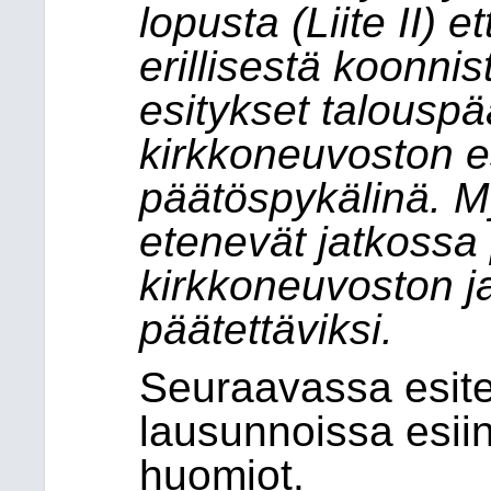
lopusta (Liite II) 
erillisestä koonnis
esitykset talouspä
kirkkoneuvoston esi
päätöspykälinä. 
etenevät jatkossa 
kirkkoneuvoston ja
päätettäviksi.
Seuraavassa esite
lausunnoissa esiin
huomiot.