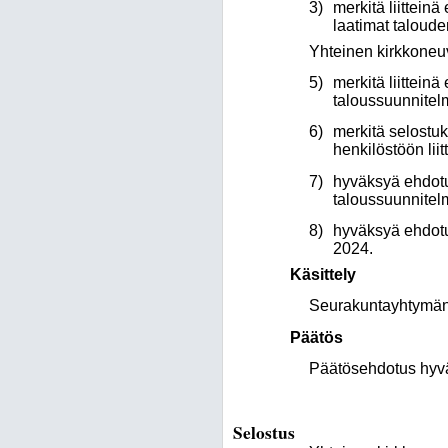
3)
merkitä liittein
laatimat taloude
Yhteinen kirkkoneuvo
5)
merkitä liittein
taloussuunnitel
6)
merkitä selostuk
henkilöstöön liit
7)
hyväksyä ehdotu
taloussuunnitel
8)
hyväksyä ehdotu
2024.
Käsittely
Seurakuntayhtymän 
Päätös
Päätösehdotus hyväk
Selostus