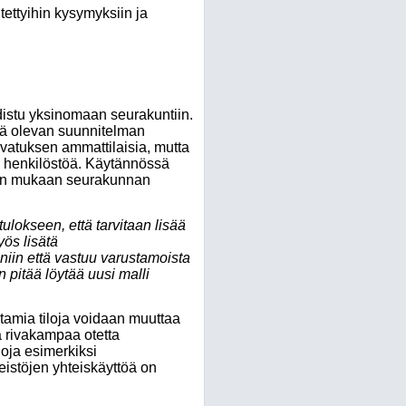
ettyihin kysymyksiin ja
distu yksinomaan seurakuntiin.
llä olevan suunnitelman
vatuksen ammattilaisia, mutta
ä henkilöstöä. Käytännössä
olain mukaan seurakunnan
tulokseen, että tarvitaan lisää
yös lisätä
niin että vastuu varustamoista
n pitää löytää uusi malli
tamia tiloja voidaan muuttaa
ä rivakampaa otetta
loja esimerkiksi
eistöjen yhteiskäyttöä on