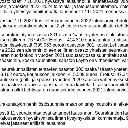
vosto päätti 7.10.2021 hyväksyä lausunnoille lähetettäväksi v
sen ja vuosien 2022–2024 toiminta- ja taloussuunnitelman. Yht
ilta ja yhteistyötoimikunnalta lausunnot 12.11.2021 mennessä.
voston 7.10.2021 käsittelemään vuoden 2022 talousarvioehdotu
 yhteisen seurakuntatyön sekä yhteisten seurakunnallisten tehtä
n seurakuntatyön osaston 301 osalta ”säästö yhteensä” oli talou
ksen jälkeen -767.470e. Erotus: +414.310 euroa johtuu
Lehtisa
stön lisäyksestä (399.063 euroa) osastoon 301, koska Lehtisaare
 2021 sen aiemmin olleen erillinen osasto yhteisten seurakunn
aaren nuorisokodin vuoden 2021 talousarviossa suunniteltu sää
säästöihin, koska suunniteltu säästön käyttö oli virheellisesti v
en seurakunnallisten tehtävien osaston 300
osalta ”säästö yhteens
8.162 euroa, korjauksen jälkeen -415.509 euroa. Erotus: -47.3
muutoksen (potti- ja sponssi) vuoden 2020 säästön vähennyksestä
na säästöissä, vaikka säästöä ei enää käytetä. Lisäksi suunnitel
mukana ollut Lehtisaaren nuorisokodin vuoden 2021 talousarvios
urakuntatyön henkilöstösuunnitelmaan on tehty muutoksia, alkae
sä 11 seurakuntaa ovat antaneet lausunnon. Seurakuntien laus
 talousarvion hyväksymistä ilman kysymyksiä tai kommentteja. 
eivät jättäneet erillistä lausuntoa.