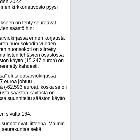
uoden 2022
einen kirkkoneuvosto pyysi
kseen on tehty seuraavat
vien säästöihin:
sarviokirjassa ennen korjausta
aren nuorisokodin vuoden
n nuorisokoti on siirretty
allisten tehtävien osastossa
stön käyttö (15.247 euroa) on
ähennetty kahdesti.
ä” oli talousarviokirjassa
47 euroa johtuu
 (-62.593 euroa), koska se oli
lusta säästön käytöstä on
sa suunniteltu säästön käyttö
n sivulta 164.
unnot ovat liitteenä. Malmin
9 seurakuntaa sekä