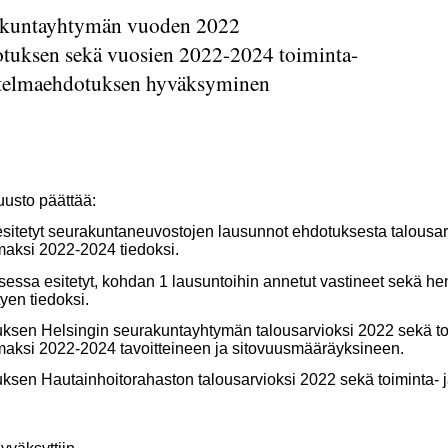
rakuntayhtymän vuoden 2022
otuksen sekä vuosien 2022-2024 toiminta-
itelmaehdotuksen hyväksyminen
uusto päättää:
ä esitetyt seurakuntaneuvostojen lausunnot ehdotuksesta talousar
maksi 2022-2024 tiedoksi.
sessa esitetyt, kohdan 1 lausuntoihin annetut vastineet sekä h
tyen tiedoksi.
ksen Helsingin seurakuntayhtymän talousarvioksi 2022 sekä toi
maksi 2022-2024 tavoitteineen ja sitovuusmääräyksineen.
ksen Hautainhoitorahaston talousarvioksi 2022 sekä toiminta- 