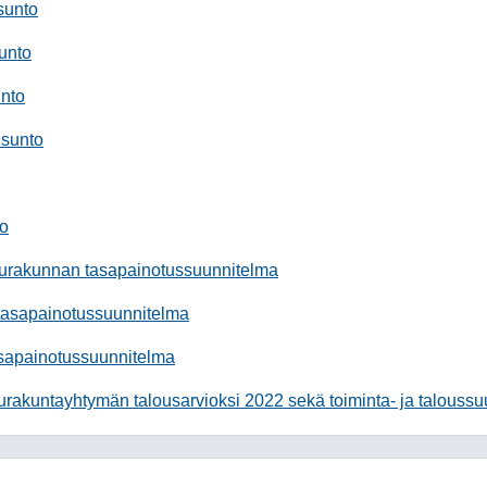
sunto
unto
nto
usunto
to
eurakunnan tasapainotussuunnitelma
tasapainotussuunnitelma
asapainotussuunnitelma
urakuntayhtymän talousarvioksi 2022 sekä toiminta- ja talouss