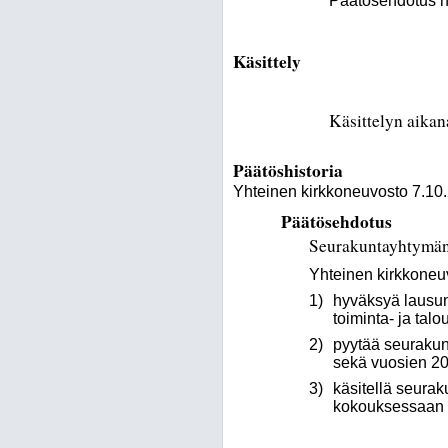
Päätösehdotus hy
Käsittely
Käsittelyn aikan
Päätöshistoria
Yhteinen kirkkoneuvosto 7.10
Päätösehdotus
Seurakuntayhtymän
Yhteinen kirkkoneu
1)
hyväksyä lausun
toiminta- ja tal
2)
pyytää seurakun
sekä vuosien 2
3)
käsitellä seurak
kokouksessaan 