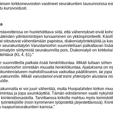
isen kirkkoneuvoston vastineet seurakuntien lausunnoissa esit
ttu kursivoidusti
.
ta
tavoitteissa on huolehdittava siitä, että vähennykset eivät koh
äteisten ydintoimintojen turvaaminen on ykkösprioriteetti. Käsi
sitoutuvat vähentämään papistoa, diakoniatyöntekijöitä ja kas
n seurakuntatyön Varustamoihin suunnitellaan palkattavan lisä
koniatyön siirtymistä seurakunnilta pois. Diakoniatyö on kirkk
tehtävä (KL 4, §1).”
 suunnitteilla palkata lisää henkilökuntaa. Mikäli tullaan siihen 
 varustamoihin siirretään muualta henkilökuntaa. Ajatuksena on m
ikuntien/alueen mahdollisuuksia vaikuttaa päätökseen, tai jopa 
rakunnille. Mikäli varustamot eivät toimi yhteistyön alustana nii
yölle.
akunnalta ei voi juuri vähentää, mutta Huopalahden kirkon muu
imintaa ja jopa asuinkäyttöä. Tämän edistäminen vaatii nykyist
iinteistöosastolta. Tarvittaessa kirkolle mahtuu myös toimistoti
yöntekijöille (noin kymmenen työpistettä järjestettävissä). Kiint
ää naapuriseurakuntien kanssa.”