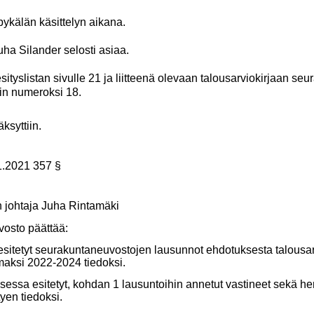
pykälän käsittelyn aikana.
Juha Silander selosti asiaa.
sityslistan sivulle 21 ja liitteenä olevaan talousarviokirjaan s
iin numeroksi 18.
syttiin.
1.2021 357 §
johtaja Juha Rintamäki
vosto päättää:
ä esitetyt seurakuntaneuvostojen lausunnot ehdotuksesta talousar
maksi 2022-2024 tiedoksi.
sessa esitetyt, kohdan 1 lausuntoihin annetut vastineet sekä h
tyen tiedoksi.