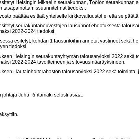
ä esitetyt Helsingin Mikaelin seurakunnan, Töölön seurakunnan 
n tasapainottamissuunnitelmat tiedoksi.
sto päättää esittää yhteiselle kirkkovaltuustolle, että se päättä
ä esitetyt seurakuntaneuvostojen lausunnot ehdotuksesta talousar
maksi 2022-2024 tiedoksi.
sessa esitetyt, kohdan 1 lausuntoihin annetut vastineet sekä h
tyen tiedoksi.
ksen Helsingin seurakuntayhtymän talousarvioksi 2022 sekä to
maksi 2022-2024 tavoitteineen ja sitovuusmääräyksineen.
ksen Hautainhoitorahaston talousarvioksi 2022 sekä toiminta- 
johtaja Juha Rintamäki selosti asiaa.
syttiin.