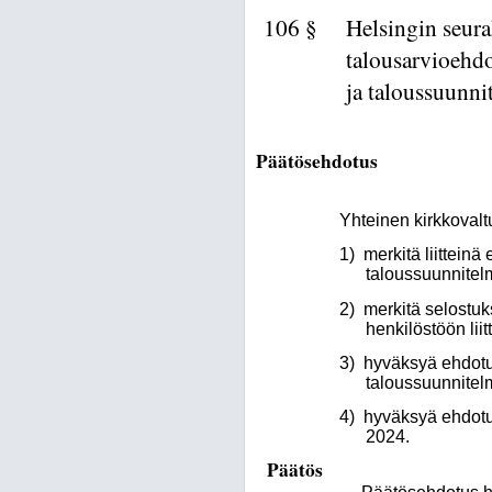
106 §
Helsingin seu
talousarvioehd
ja taloussuunn
Päätösehdotus
Yhteinen kirkkovalt
1)
merkitä liittein
taloussuunnitel
2)
merkitä selostuk
henkilöstöön liit
3)
hyväksyä ehdotu
taloussuunnitel
4)
hyväksyä ehdotu
2024.
Päätös