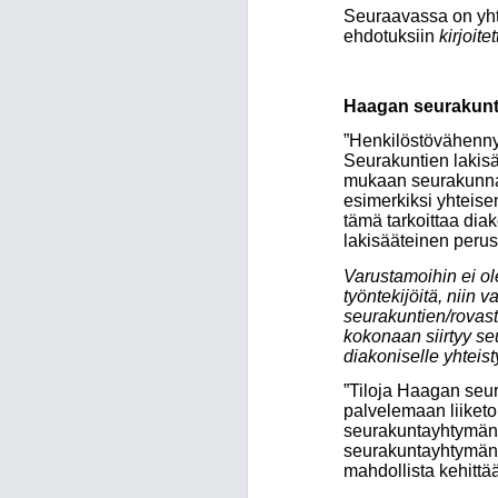
Seuraavassa on yhte
ehdotuksiin
kirjoite
Haagan seurakun
”Henkilöstövähennys
Seurakuntien lakisä
mukaan seurakunnat 
esimerkiksi yhteise
tämä tarkoittaa dia
lakisääteinen perus
Varustamoihin ei ole
työntekijöitä, niin
seurakuntien/rovast
kokonaan siirtyy seu
diakoniselle yhteist
”Tiloja Haagan seur
palvelemaan liiketo
seurakuntayhtymän k
seurakuntayhtymän t
mahdollista kehitt