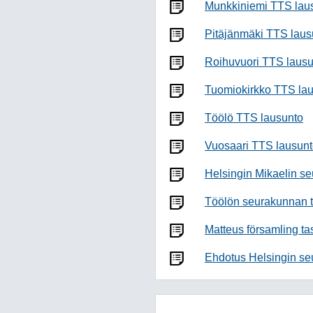
Munkkiniemi TTS lau
Pitäjänmäki TTS laus
Roihuvuori TTS lausu
Tuomiokirkko TTS la
Töölö TTS lausunto
Vuosaari TTS lausun
Helsingin Mikaelin s
Töölön seurakunnan 
Matteus församling t
Ehdotus Helsingin se