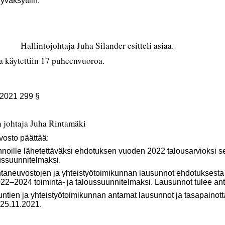
väksyttiin.
Hallintojohtaja Juha Silander esitteli asiaa.
a käytettiin 17 puheenvuoroa.
.2021 299 §
 johtaja Juha Rintamäki
vosto päättää:
noille lähetettäväksi ehdotuksen vuoden 2022 talousarvioksi 
oussuunnitelmaksi.
taneuvostojen ja yhteistyötoimikunnan lausunnot ehdotuksesta
022
–
2024 toiminta- ja taloussuunnitelmaksi. Lausunnot tulee a
untien ja yhteistyötoimikunnan antamat lausunnot ja tasapainot
25.11.2021.