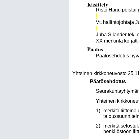
Käsittely
Risto Harju poistui 
Vt. hallintojohtaja 
Juha Silander teki e
XX merkintä korjatt
Päätös
Päätösehdotus hyväk
Yhteinen kirkkoneuvosto 25.1
Päätösehdotus
Seurakuntayhtymän 
Yhteinen kirkkoneu
1)
merkitä liittein
taloussuunnitel
2)
merkitä selostuk
henkilöstöön liit