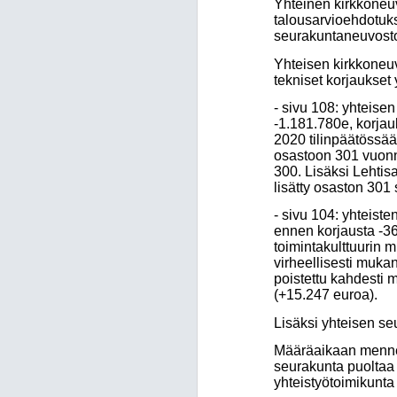
Yhteinen kirkkoneu
talousarvioehdotuk
seurakuntaneuvosto
Yhteisen kirkkoneu
tekniset korjaukset
- sivu 108: yhteise
-1.181.780e, korjau
2020 tilinpäätössää
osastoon 301 vuonna
300. Lisäksi Lehtis
lisätty osaston 301 
- sivu 104: yhteist
ennen korjausta -36
toimintakulttuurin 
virheellisesti muka
poistettu kahdesti 
(+15.247 euroa).
Lisäksi yhteisen se
Määräaikaan mennes
seurakunta puoltaa
yhteistyötoimikunta 