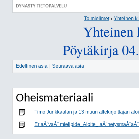
DYNASTY TIETOPALVELU
Toimielimet
Yhteinen ki
Yhteinen 
Pöytäkirja 04
Edellinen asia
Seuraava asia
|
Oheismateriaali
Timo Junkkaalan ja 13 muun allekirjoittajan al
EriaÂ¨vaÂ¨ mielipide_Aloite_laÂ¨hetysmaÂ¨aÂ¨