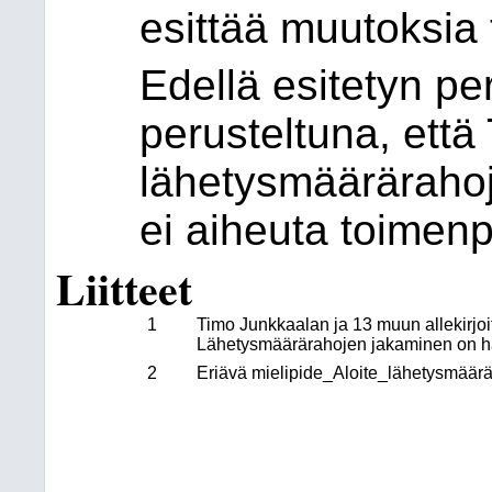
esittää muutoksia
Edellä esitetyn pe
perusteltuna, että
lähetysmäärärahoj
ei aiheuta toimenpi
Liitteet
1
Timo Junkkaalan ja 13 muun allekirjoit
Lähetysmäärärahojen jakaminen on ha
2
Eriävä mielipide_Aloite_lähetysmäärä