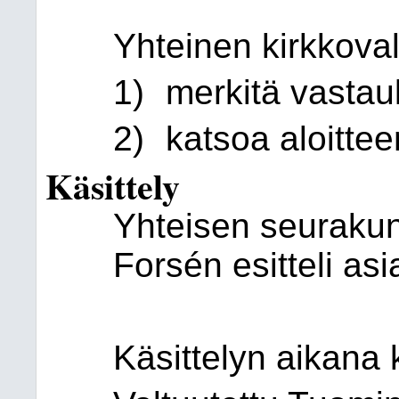
Yhteinen kirkkova
1)
merkitä vastau
2)
katsoa aloitteen
Käsittely
Yhteisen seurakun
Forsén esitteli asi
Käsittelyn aikana 