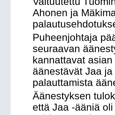
Valtuutettu Tuomin
Ahonen ja Mäkima
palautusehdotuks
Puheenjohtaja päät
seuraavan äänesty
kannattavat asian 
äänestävät Jaa ja 
palauttamista ääne
Äänestyksen tuloks
että Jaa -ääniä oli