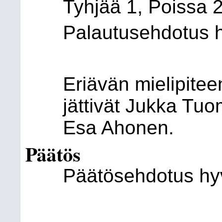
Tyhjää 1, Poissa 2
Palautusehdotus hy
Eriävän mielipiteen
jättivät Jukka Tuo
Esa Ahonen.
Päätös
Päätösehdotus hyv