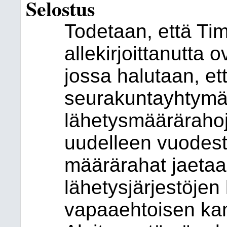
Selostus
Todetaan, että Ti
allekirjoittanutta o
jossa halutaan, et
seurakuntayhtymä
lähetysmäärärahoj
uudelleen vuodesta
määrärahat jaetaan
lähetysjärjestöje
vapaaehtoisen ka