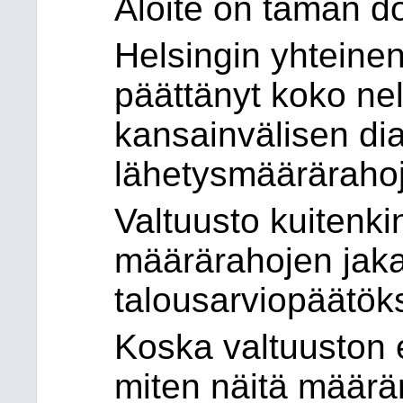
Aloite on tämän do
Helsingin yhteinen
päättänyt koko nel
kansainvälisen di
lähetysmäärärahoj
Valtuusto kuitenki
määrärahojen jak
talousarviopäätök
Koska valtuuston 
miten näitä määrär