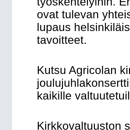
työskentelyihin. 
ovat tulevan yhtei
lupaus helsinkiläis
tavoitteet.
Kutsu Agricolan ki
joulujuhlakonsertt
kaikille valtuutetuil
Kirkkovaltuuston