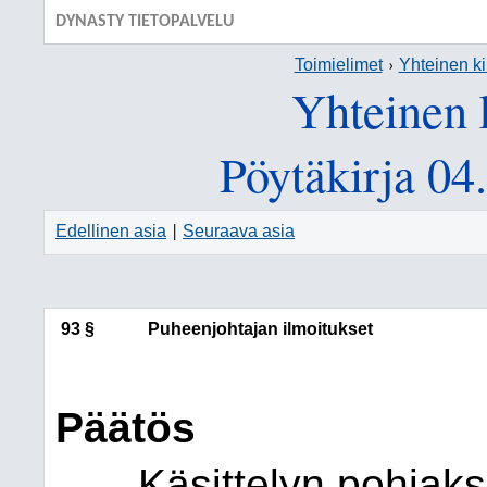
DYNASTY TIETOPALVELU
Toimielimet
Yhteinen ki
Yhteinen 
Pöytäkirja 04
Edellinen asia
Seuraava asia
|
93 §
Puheenjohtajan ilmoitukset
Päätös
Käsittelyn pohjaksi