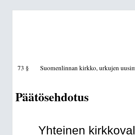
73 §
Suomenlinnan kirkko, urkujen uusi
Päätösehdotus
Yhteinen kirkkova