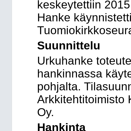
keskeytettiin 2015
Hanke käynnistett
Tuomiokirkkoseur
Suunnittelu
Urkuhanke toteut
hankinnassa käyte
pohjalta. Tilasuun
Arkkitehtitoimisto
Oy.
Hankinta