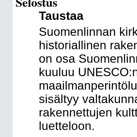
Selostus
Taustaa
Suomenlinnan kir
historiallinen rak
on osa Suomenlinn
kuuluu UNESCO:
maailmanperintölu
sisältyy valtakunna
rakennettujen kult
luetteloon.