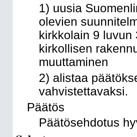
1) uusia Suomenlin
olevien suunnitel
kirkkolain 9 luvun 
kirkollisen raken
muuttaminen
2) alistaa päätöks
vahvistettavaksi.
Päätös
Päätösehdotus hyv