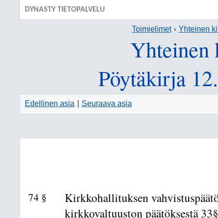
DYNASTY TIETOPALVELU
Toimielimet
Yhteinen ki
Yhteinen 
Pöytäkirja 12
Edellinen asia
Seuraava asia
|
74 §
Kirkkohallituksen vahvistuspäätö
kirkkovaltuuston päätöksestä 33