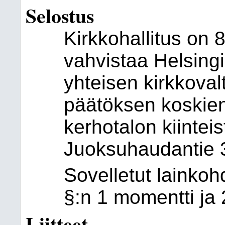
Selostus
Kirkkohallitus on 
vahvistaa Helsing
yhteisen kirkkova
päätöksen koskie
kerhotalon kiintei
Juoksuhaudantie 
Sovelletut lainkoh
§:n 1 momentti ja 
Liitteet