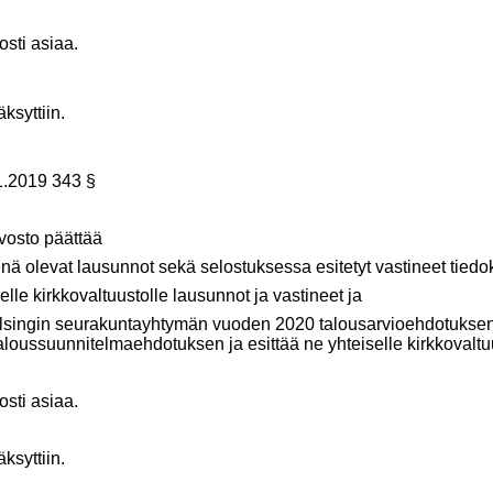
sti asiaa.
syttiin.
1.2019 343 §
vosto päättää
eenä olevat lausunnot sekä selostuksessa esitetyt vastineet tiedok
selle kirkkovaltuustolle lausunnot ja vastineet ja
singin seurakuntayhtymän vuoden 2020 talousarvioehdotuksen
taloussuunnitelmaehdotuksen ja esittää ne yhteiselle kirkkovaltu
sti asiaa.
syttiin.