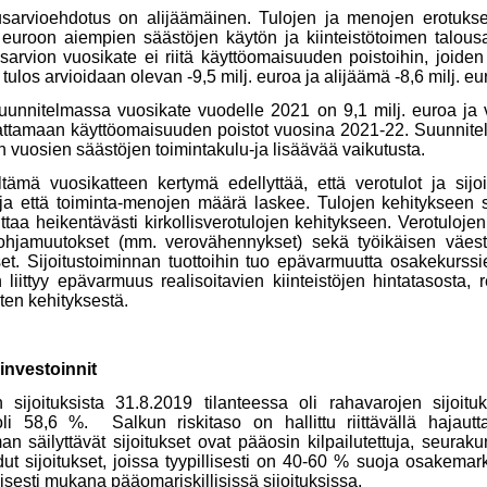
arvioehdotus on alijäämäinen. Tulojen ja menojen erotuksen
. euroon aiempien säästöjen käytön ja kiinteistötoimen talou
rvion vuosikate ei riitä käyttöomaisuuden poistoihin, joiden 
tulos arvioidaan olevan -9,5 milj. euroa ja alijäämä -8,6 milj. eu
unnitelmassa vuosikate vuodelle 2021 on 9,1 milj. euroa ja v
 kattamaan käyttöomaisuuden poistot vuosina 2021-22. Suunnite
vuosien säästöjen toimintakulu-ja lisäävää vaikutusta.
tämä vuosikatteen kertymä edellyttää, että verotulot ja sijoi
, ja että toiminta-menojen määrä laskee. Tulojen kehitykseen 
aa heikentävästi kirkollisverotulojen kehitykseen. Verotuloje
pohjamuutokset (mm. verovähennykset) sekä työikäisen väes
et. Sijoitustoiminnan tuottoihin tuo epävarmuutta osakekurssi
in liittyy epävarmuus realisoitavien kiinteistöjen hintatasosta,
en kehityksestä.
 investoinnit
sijoituksista 31.8.2019 tilanteessa oli rahavarojen sijoituk
li 58,6 %. Salkun riskitaso on hallittu riittävällä hajautt
man säilyttävät sijoitukset ovat pääosin kilpailutettuja, seurak
oidut sijoitukset, joissa tyypillisesti on 40-60 % suoja osakem
sesti mukana pääomariskillisissä sijoituksissa.