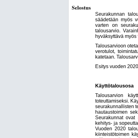
Selostus
Seurakunnan talou
säädetään myös vuo
varten on seuraku
talousarvio. Varai
hyväksyttävä myös v
Talousarvioon oteta
verotulot, toimint
katetaan. Talousarv
Esitys vuoden 2020 
Käyttötalousosa
Talousarvion käyt
toteuttamiseksi. Kä
seurakunnallisten t
hautaustoimen sekä
Seurakunnat ovat 
kehitys- ja sopeut
Vuoden 2020 talous
kiinteistötoimen kä