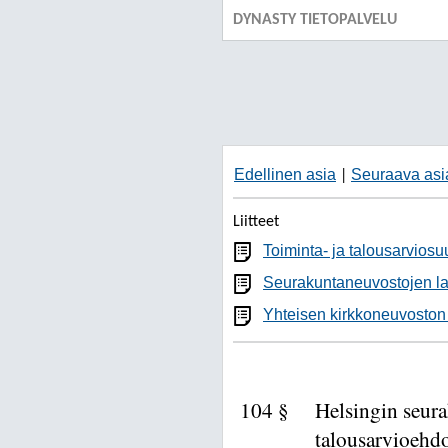
DYNASTY TIETOPALVELU
Edellinen asia
Seuraava asi
|
Liitteet
Toiminta- ja talousarvios
Seurakuntaneuvostojen l
Yhteisen kirkkoneuvoston j
104 §
Helsingin seu
talousarvioehd