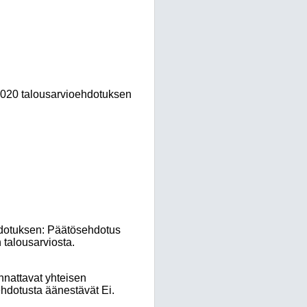
2020 talousarvioehdotuksen
hdotuksen: Päätösehdotus
 talousarviosta.
nnattavat yhteisen
ehdotusta äänestävät Ei.