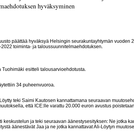
elmaehdotuksen hyväksyminen
tuusto päättää hyväksyä Helsingin seurakuntayhtymän vuoden 
2022 toiminta- ja taloussuunnitelmaehdotuksen.
a Tuohimäki esitteli talousarvioehdotusta.
äytettiin 34 puheenvuoroa.
Ali-Löytty teki Saimi Kautosen kannattamana seuraavan muutose
uutoksella, että ICE:lle varattu 20.000 euron avustus poistetaan
i keskustelun ja teki seuraavan äänestysesityksen: Ne jotka ka
tystä äänestävät Jaa ja ne jotka kannattavat Ali-Löytyn muutos