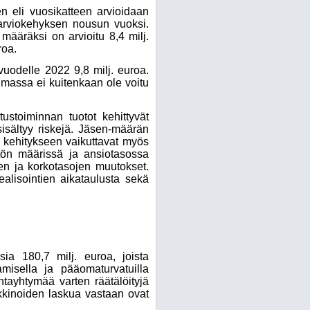
 eli vuosikatteen arvioidaan
sarviokehyksen nousun vuoksi.
määräksi on arvioitu 8,4 milj.
roa.
uodelle 2022 9,8 milj. euroa.
lmassa ei kuitenkaan ole voitu
tustoiminnan tuotot kehittyvät
sisältyy riskejä. Jäsen-määrän
n kehitykseen vaikuttavat myös
tön määrissä ja ansiotasossa
en ja korkotasojen muutokset.
 realisointien aikataulusta sekä
sia 180,7 milj. euroa, joista
amisella ja pääomaturvatuilla
untayhtymää varten räätälöityjä
arkkinoiden laskua vastaan ovat