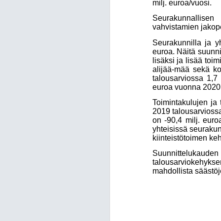
milj. euroa/vuosi.
Seurakunnallisen
vahvistamien jako
Seurakunnilla ja yh
euroa. Näitä suunn
lisäksi ja lisää to
alijää-mää sekä ko
talousarviossa 1,7 
euroa vuonna 2020. 
Toimintakulujen ja 
2019 talousarvioss
on -90,4 milj. eur
yhteisissä seuraku
kiinteistötoimen k
Suunnittelukaud
talousarviokehyksen
mahdollista säästöj