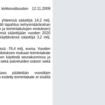
irkkovaltuuston 12.11.2009
18 yhteensä säästöjä 14,2 milj.
yttö tapahtuu kehysmäärärahan
n ja toimintakulujen erotuksen)
vänsä säästöjään vuoden 2020
 käyttävänsä säästöjä 3,2 milj.
essä -76,4 milj. euroa. Vuoden
ehdotuksen mukaan toimintakate
jen käytöstä seurakunnissa ja
n sekä palveluiden ostoon sekä
aso päätetään vuosittain
itetty toimintakate ei sisällä