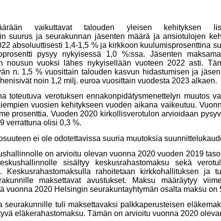
määrään vaikuttavat talouden yleisen kehityksen lisä
ntin suurus ja seurakunnan jäsenten määrä ja ansiotulojen ke
22 absoluuttisesti 1,4-1,5 % ja kirkkoon kuulumisprosenttina su
roprosentti pysyy nykyisessä 1,0 %:ssa. Jäsenten maksama k
 nousun vuoksi lähes nykyisellään vuoteen 2022 asti. Tämä 
än n. 1,5 % vuosittain talouden kasvun hidastumisen ja jäs
ähenisivät noin 1,2 milj. euroa vuosittain vuodesta 2023 alkaen.
 toteutuva verotuksen ennakonpidätysmenettelyn muutos vaikutt
lu aiempien vuosien kehitykseen vuoden aikana vaikeutuu. Vuon
me prosenttia. Vuoden 2020 kirkollisverotulon arvioidaan pysy
 verrattuna olisi 0,3 %.
osuuteen ei ole odotettavissa suuria muutoksia suunnittelukaude
shallinnolle on arvioitu olevan vuonna 2020 vuoden 2019 tasoll
skushallinnolle sisältyy keskusrahastomaksu sekä verotul
 Keskusrahastomaksulla rahoitetaan kirkkohallituksen ja tu
urakunnille maksettavat avustukset. Maksu määräytyy viim
ttä vuonna 2020 Helsingin seurakuntayhtymän osalta maksu on 5,
seurakunnille tuli maksettavaksi palkkaperusteisen eläkemaksu
tyvä eläkerahastomaksu. Tämän on arvioitu vuonna 2020 olevan 