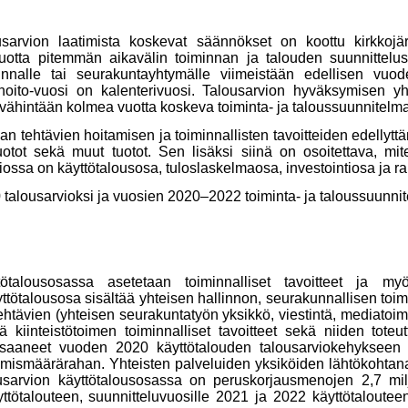
sarvion laatimista koskevat säännökset on koottu kirkkojä
tta pitemmän aikavälin toiminnan ja talouden suunnittelust
nnalle tai seurakuntayhtymälle viimeistään edellisen vuo
nhoito-vuosi on kalenterivuosi. Talousarvion hyväksymisen y
ähintään kolmea vuotta koskeva toiminta- ja taloussuunnitelma
an tehtävien hoitamisen ja toiminnallisten tavoitteiden edellytt
atuotot sekä muut tuotot. Sen lisäksi siinä on osoitettava, m
iossa on käyttötalousosa, tuloslaskelmaosa, investointiosa ja r
talousarvioksi ja vuosien 2020–2022 toiminta- ja taloussuunnite
tötalousosassa asetetaan toiminnalliset tavoitteet ja m
yttötalousosa sisältää yhteisen hallinnon, seurakunnallisen toi
ehtävien (yhteisen seurakuntatyön yksikkö, viestintä, mediatoimi
 kiinteistötoimen toiminnalliset tavoitteet sekä niiden toteu
saaneet vuoden 2020 käyttötalouden talousarviokehykseen 2
tamismäärärahan. Yhteisten palveluiden yksiköiden lähtökohtan
arvion käyttötalousosassa on peruskorjausmenojen 2,7 milj.
yttötalouteen, suunnitteluvuosille 2021 ja 2022 käyttötaloute