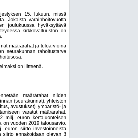
rjestyksen 15. lukuun, missä
a. Jokaista varainhoitovuotta
den joulukuussa hyväksyttävä
hteydessä kirkkovaltuuston on
.
ämät määrärahat ja tuloarvioina
iten seurakunnan rahoitustarve
ahoitusosa.
lmaksi on liitteenä.
yönnetään määrärahat niiden
minnan (seurakunnat), yhteisten
tus, avustukset), ympäristö- ja
ttamiseen varatut määrärahat.
 milj. euron kertaluonteisen
a on vuoden 2019 talousarvio.
 euron siirto investoinneista
en siirto ennakoidaan olevan 3