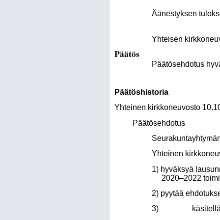
Äänestyksen tuloksen
Yhteisen kirkkoneu
Päätös
Päätösehdotus hyväk
Päätöshistoria
Yhteinen kirkkoneuvosto 10.1
Päätösehdotus
Seurakuntayhtymän 
Yhteinen kirkkoneu
1) hyväksyä lausun
2020–2022 toimi
2) pyytää ehdotuks
3) käsitellä lau