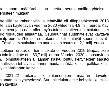
 toiminnan määräraha on jaettu seurakunnille yhteisen k
perusteen mukaan.
teisillä seurakunnallisilla tehtävillä oli tilinpäätöksessä 20
itellaan käytettävän vuonna 2020 yhteensä 4,9 milj. euroa. Kä
imintamenoja ja näin ollen myös toimintakatteen (toimintatuottoje
ko tilikauden alijäämää. Seurakunnat suunnittelevat käyttä
milj. euroa. Yhteiset seurakunnalliset tehtävät suunnittelevat
Tästä toimintakulttuurin muutoksen osuus on 2,1 milj. euroa.
tuottojen erotus eli toimintakate oli vuoden 2018 tilinpäätöks
a toiminta-kate on –83,7 milj. euroa. Vuoden 2020 talousarvio
oa. Toimintakatteen alijäämän kasvu johtuu kertyneiden säästö
nnallisissa tehtävissä ennen muuta määräaikaisiin palkkauksii
ehysmäärärahan kasvusta.
en 2021-22 aikana toimintamenojen määrän tavoite-t
 antamisen yhteydessä. Suunnittelukaudelle kehyslaskelmissa es
en käyttöä.