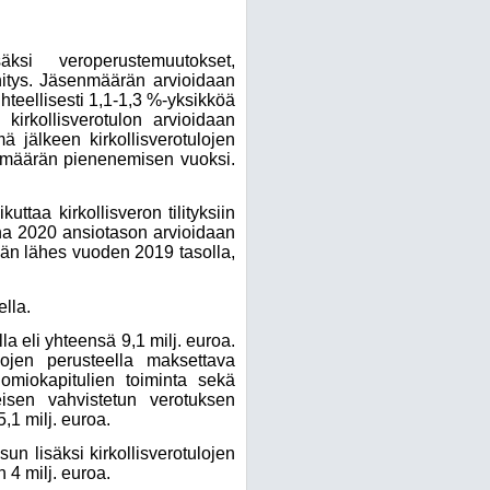
ksi veroperustemuutokset,
hitys. Jäsenmäärän arvioidaan
hteellisesti 1,1-1,3 %-yksikköä
irkollisverotulon arvioidaan
jälkeen kirkollisverotulojen
enmäärän pienenemisen vuoksi.
aa kirkollisveron tilityksiin
na 2020 ansiotason arvioidaan
vän lähes vuoden 2019 tasolla,
lla.
a eli yhteensä 9,1 milj. euroa.
ojen perusteella maksettava
omiokapitulien toiminta sekä
eisen vahvistetun verotuksen
1 milj. euroa.
n lisäksi kirkollisverotulojen
4 milj. euroa.