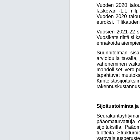
Vuoden 2020 talous
laskevan -1,1 milj
Vuoden 2020 talousa
euroksi. Tilikauden 
Vuosien 2021-22 su
Vuosikate riittäisi
ennakoida aiempien 
Suunnitelman sisäl
arvioidulla tavalla
väheneminen vaikutt
mahdolliset vero-
tapahtuvat muutoks
Kiinteistösijoituksi
rakennuskustannust
Sijoitustoiminta ja
Seurakuntayhtymän 
pääomaturvattuja o
sijoituksilla. Pääo
tuotteita. Struktur
varovaisuusperustei