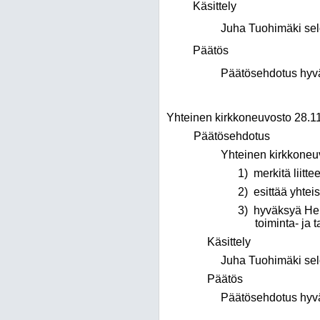
Käsittely
Juha Tuohimäki selo
Päätös
Päätösehdotus hyväk
Yhteinen kirkkoneuvosto 28.1
Päätösehdotus
Yhteinen kirkkoneu
1)
merkitä liitt
2)
esittää yhtei
3)
hyväksyä Hel
toiminta- ja 
Käsittely
Juha Tuohimäki selo
Päätös
Päätösehdotus hyväk