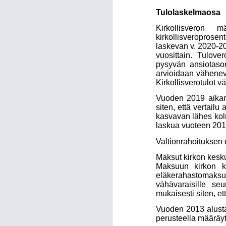
Tulolaskelmaosa
Kirkollisveron 
kirkollisveroprose
laskevan v. 2020-20
vuosittain. Tulove
pysyvän ansiotason
arvioidaan vähenev
Kirkollisverotulot v
Vuoden 2019 aikana
siten, että vertai
kasvavan lähes kol
laskua vuoteen 2019
Valtionrahoituksen 
Maksut kirkon kesku
Maksuun kirkon ke
eläkerahastomaksu.
vähävaraisille se
mukaisesti siten, e
Vuoden 2013 alusta 
perusteella määräy