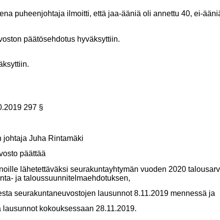
a puheenjohtaja ilmoitti, että jaa-ääniä oli annettu 40, ei-ääniä
voston päätösehdotus hyväksyttiin.
syttiin.
0.2019 297 §
johtaja Juha Rintamäki
vosto päättää
noille lähetettäväksi seurakuntayhtymän vuoden 2020 talousar
nta- ja taloussuunnitelmaehdotuksen,
esta seurakuntaneuvostojen lausunnot 8.11.2019 mennessä ja
sunnot kokouksessaan 28.11.2019.