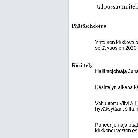
taloussuunnit
Päätösehdotus
Yhteinen kirkkoval
sekä vuosien 2020–
Käsittely
Hallintojohtaja Juh
Käsittelyn aikana k
Valtuutettu Viivi 
hyväksytään, sillä m
Puheenjohtaja päätt
kirkkoneuvoston esi