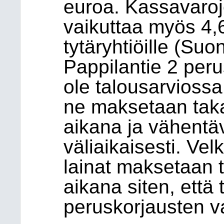
euroa. Kassavaro
vaikuttaa myös 4,6
tytäryhtiöille (Su
Pappilantie 2 peru
ole talousarviossa.
ne maksetaan taka
aikana ja vähentä
väliaikaisesti. Ve
lainat maksetaan 
aikana siten, että 
peruskorjausten va