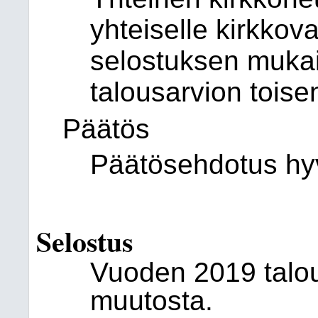
yhteiselle kirkkov
selostuksen muka
talousarvion tois
Päätös
Päätösehdotus hyv
Selostus
Vuoden 2019 talou
muutosta.