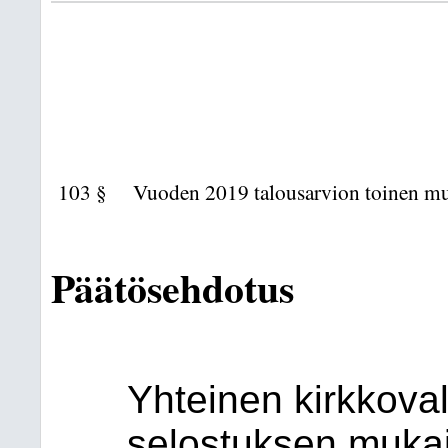
103 §
Vuoden 2019 talousarvion toinen m
Päätösehdotus
Yhteinen kirkkova
selostuksen muka