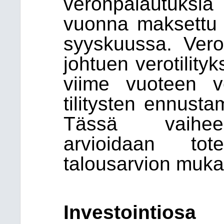
veronpalautuksi
vuonna maksettu 
syyskuussa. Vero
johtuen verotility
viime vuoteen v
tilitysten ennusta
Tässä vaiheess
arvioidaan to
talousarvion muka
Investointiosa