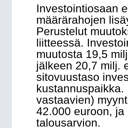
Investointiosaan e
määrärahojen lisäy
Perustelut muutoks
liitteessä. Invest
muutosta 19,5 mil
jälkeen 20,7 milj.
sitovuustaso inve
kustannuspaikka. K
vastaavien) myynti
42.000 euroon, ja n
talousarvion.