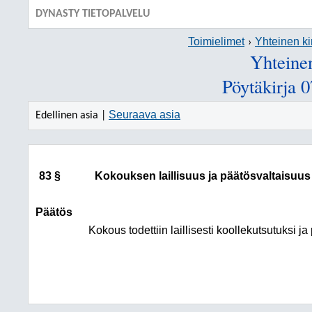
DYNASTY TIETOPALVELU
Toimielimet
Yhteinen ki
Yhteinen
Pöytäkirja 
Seuraava asia
Edellinen asia |
83 §
Kokouksen laillisuus ja päätösvaltaisuus
Päätös
Kokous todettiin laillisesti koollekutsutuksi ja