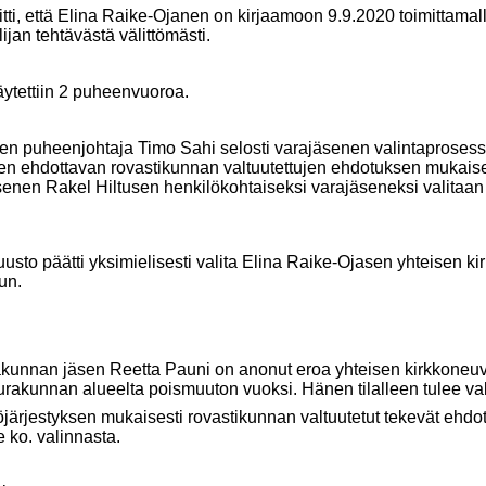
tti, että Elina Raike-Ojanen on kirjaamoon 9.9.2020 toimittamall
ijan tehtävästä välittömästi.
äytettiin 2 puheenvuoroa.
den puheenjohtaja Timo Sahi selosti varajäsenen valintaprosessia
den ehdottavan rovastikunnan valtuutettujen ehdotuksen mukaises
senen Rakel Hiltusen henkilökohtaiseksi varajäseneksi valitaa
uusto päätti yksimielisesti valita Elina Raike-Ojasen yhteisen 
un.
kunnan jäsen Reetta Pauni on anonut eroa yhteisen kirkkoneu
rakunnan alueelta poismuuton vuoksi. Hänen tilalleen tulee val
öjärjestyksen mukaisesti rovastikunnan valtuutetut tekevät ehdo
e ko. valinnasta.