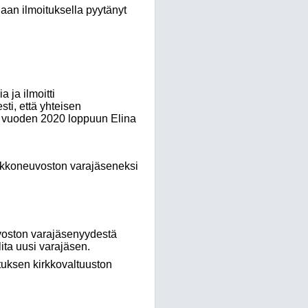
aan ilmoituksella pyytänyt
 ja ilmoitti
ti, että yhteisen
n vuoden 2020 loppuun Elina
kirkkoneuvoston varajäseneksi
voston varajäsenyydestä
ita uusi varajäsen.
tuksen kirkkovaltuuston