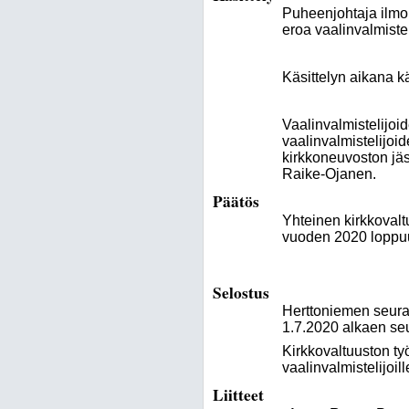
Puheenjohtaja ilmoi
eroa vaalinvalmistel
Käsittelyn aikana k
Vaalinvalmistelijoi
vaalinvalmistelijoi
kirkkoneuvoston jä
Raike-Ojanen.
Päätös
Yhteinen kirkkovalt
vuoden 2020 loppu
Selostus
Herttoniemen seura
1.7.2020 alkaen seu
Kirkkovaltuuston ty
vaalinvalmistelijoill
Liitteet