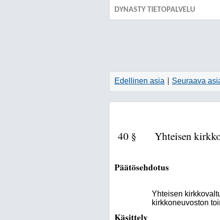
DYNASTY TIETOPALVELU
Edellinen asia
Seuraava asi
|
40 §
Yhteisen kirkko
Päätösehdotus
Yhteisen kirkkovalt
kirkkoneuvoston to
Käsittely