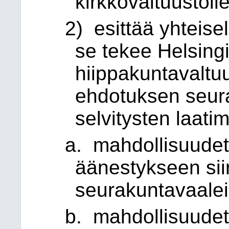
kirkkovaltuustoll
2) esittää yhteisel
se tekee Helsing
hiippakuntavaltuu
ehdotuksen seur
selvitysten laati
a. mahdollisuudet 
äänestykseen sii
seurakuntavaalei
b. mahdollisuudet 