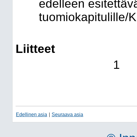
edelleen esitettäv
tuomiokapitulille/K
Liitteet
1 S
Edellinen asia
Seuraava asia
|