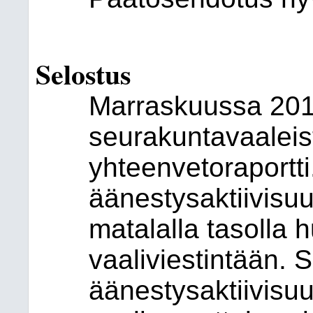
Selostus
Marraskuussa 2018
seurakuntavaaleist
yhteenvetoraportt
äänestysaktiivisu
matalalla tasolla 
vaaliviestintään. 
äänestysaktiivisu