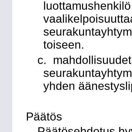
luottamushenkilö 
vaalikelpoisuutt
seurakuntayhtym
toiseen.
c. mahdollisuudet 
seurakuntayhtym
yhden äänestysli
Päätös
Päätösehdotus hyv