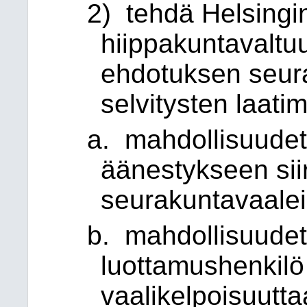
2) tehdä Helsingi
hiippakuntavaltuu
ehdotuksen seur
selvitysten laati
a. mahdollisuudet 
äänestykseen sii
seurakuntavaalei
b. mahdollisuudet 
luottamushenkilö 
vaalikelpoisuutt