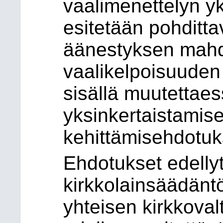
vaalimenettelyn yk
esitetään pohditt
äänestyksen mahd
vaalikelpoisuuden
sisällä muutettae
yksinkertaistamis
kehittämisehdotuk
Ehdotukset edelly
kirkkolainsäädäntöö
yhteisen kirkkoval