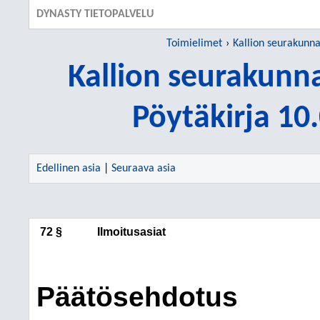
DYNASTY TIETOPALVELU
Toimielimet
Kallion seurakunn
Kallion seurakun
Pöytäkirja 10
Edellinen asia
|
Seuraava asia
72 §
Ilmoitusasiat
Päätösehdotus