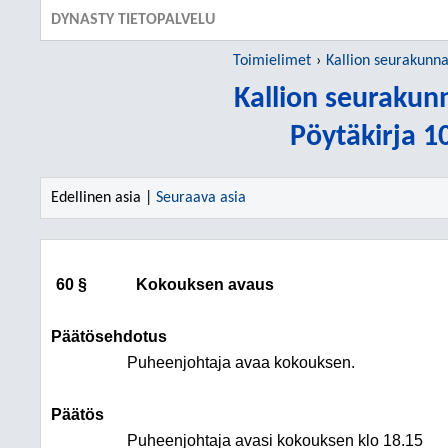
DYNASTY TIETOPALVELU
Toimielimet
Kallion seurakunn
Kallion seuraku
Pöytäkirja 1
Edellinen asia |
Seuraava asia
60 §
Kokouksen avaus
Päätösehdotus
Puheenjohtaja avaa kokouksen.
Päätös
Puheenjohtaja avasi kokouksen klo 18.15