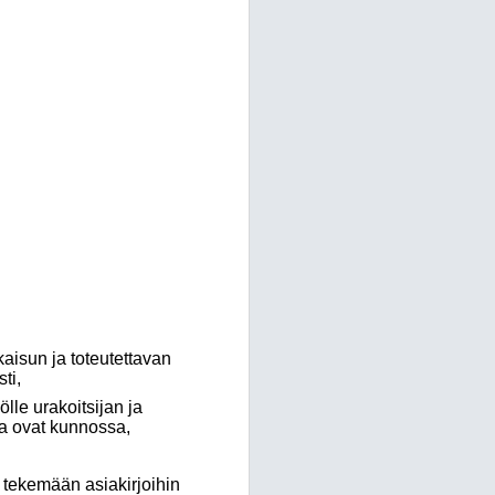
un ja toteutettavan
ti,
e urakoitsijan ja
ta ovat kunnossa,
tekemään asiakirjoihin