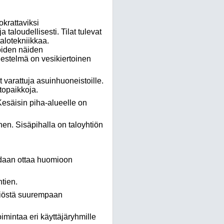
okrattaviksi
 taloudellisesti. Tilat tulevat
alotekniikkaa.
ioiden näiden
stelmä on vesikiertoinen
 varattuja asuinhuoneistoille.
topaikkoja.
 Kesäisin piha-alueelle on
n. Sisäpihalla on taloyhtiön
oidaan ottaa huomioon
tien.
iöstä suurempaan
ntaa eri käyttäjäryhmille