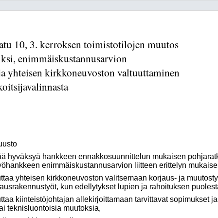
tu 10, 3. kerroksen toimistotilojen muutos
iksi, enimmäiskustannusarvion
a yhteisen kirkkoneuvoston valtuuttaminen
oitsijavalinnasta
uusto
syä hankkeen ennakkosuunnittelun mukaisen pohjaratkais
yöhankkeen enimmäiskustannusarvion liitteen erittelyn mukaises
eisen kirkkoneuvoston valitsemaan korjaus- ja muutostyöll
usrakennustyöt, kun edellytykset lupien ja rahoituksen puoles
teistöjohtajan allekirjoittamaan tarvittavat sopimukset ja 
tai teknisluontoisia muutoksia,