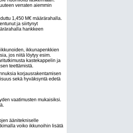
vuuteen verraten aiemmin
duttu 1,450 M€ määrärahalla.
tunut ja siirtynyt
äärärahalla hankkeen
, ikkunoiden, ikkunapenkkien
a, jos niitä löytyy esim.
väritutkimusta kastekappelin ja
sen teettämistä.
nnuksia korjausrakentamisen
llisuus sekä hyväksyntä edetä
yyden vaatimusten mukaisiksi.
ä.
ojen äänitekniselle
imalla voiko ikkunoihin lisätä