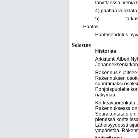
tarvittaessa pieniä 
4) päättää vuokrata
5) tarkastaa väli
Päätös
Päätösehdotus hyväk
Selostus
Historiaa
Arkkitehti Albert N
Johanneksenkirkon v
Rakennus sijaitsee 
Rakennuksen osoite
suurimmaksi osaksi 
Pohjoispuolelta kor
näkymää.
Korkeavuorenkatu 10
Rakennuksessa on teh
Seurakuntatalo on h
pienessä kortteliss
Läheisyydessä sijai
ympäristöä. Rakennuk