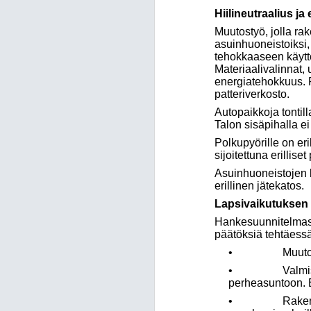
Hiilineutraalius j
Muutostyö, jolla ra
asuinhuoneistoiksi, t
tehokkaaseen käyttö
Materiaalivalinnat, 
energiatehokkuus. 
patteriverkosto.
Autopaikkoja tontill
Talon sisäpihalla e
Polkupyörille on eri
sijoitettuna erilliset
Asuinhuoneistojen 
erillinen jätekatos.
Lapsivaikutuksen a
Hankesuunnitelmasta
päätöksiä tehtäessä
• Muutosalueen 
• Valmistuttua
perheasuntoon. Er
• Rakennuksessa