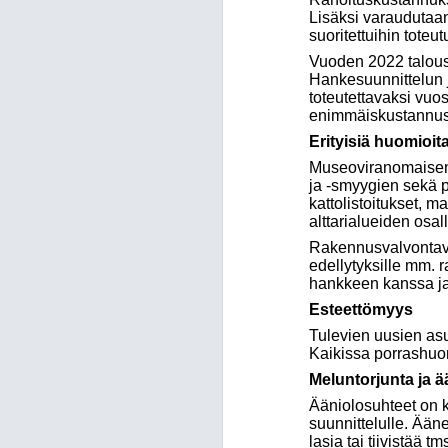
Lisäksi varaudutaan
suoritettuihin toteut
Vuoden 2022 talous
Hankesuunnittelun j
toteutettavaksi vu
enimmäiskustannus
Erityisiä huomioit
Museoviranomaisen 
ja -smyygien sekä p
kattolistoitukset, ma
alttarialueiden osa
Rakennusvalvontavi
edellytyksille mm. 
hankkeen kanssa ja 
Esteettömyys
Tulevien uusien asu
Kaikissa porrashuon
Meluntorjunta ja ä
Ääniolosuhteet on ka
suunnittelulle. Ään
lasia tai tiivistää tm