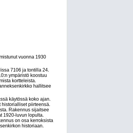
almistunut vuonna 1930
sa 7106 ja tontilla 24.
0:n ympäristö koostuu
sta kortteleista.
anneksenkirkko hallitsee
ässä käytössä koko ajan.
istorialliset piirteensä.
sta. Rakennus sijaitsee
t 1920-luvun lopulta.
kennus on osa kerroksista
ksenkirkon historiaan.