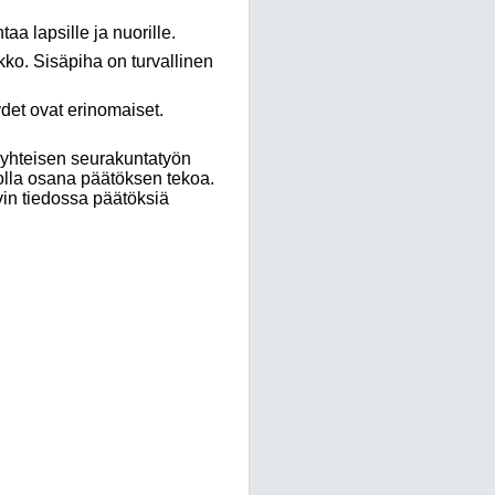
a lapsille ja nuorille.
. Sisäpiha on turvallinen
et ovat erinomaiset.
a yhteisen seurakuntatyön
 olla osana päätöksen tekoa.
vin tiedossa päätöksiä