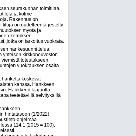
sen seurakunnan toimitilaa.
tiloja ja kolme
toja. Rakennus on
iloja on uudelleenjärjestelty
muutoksen myötä ja
annen kerroksen
i, jotka on tarkoitus vuokrata.
oksen hankesuunnittelua.
ja yhteisen kirkkoneuvoston
 viemistä toteutukseen.
suntojen vuokrauksen osalta
ä hanketta koskevat
omaisten kanssa. Hankkeen
sin. Hankkeen laajuutta,
pa teetettävillä selvityksillä
a hankkeen
in hintatasoon (1/2022)
nustieto-ohjelmaa
lessa 114,1 (2015 = 100).
eisesti.
 ole huomioitu laskelmaan.