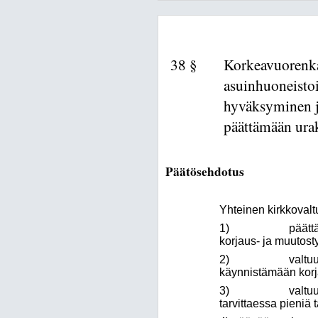
38 §
Korkeavuorenka
asuinhuoneisto
hyväksyminen j
päättämään urak
Päätösehdotus
Yhteinen kirkkovalt
1) päättää hyväk
korjaus- ja muutost
2) valtuuttaa yht
käynnistämään korja
3) valtuuttaa kiin
tarvittaessa pieniä 