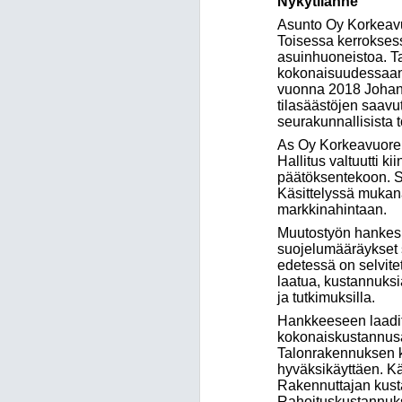
Nykytilanne
Asunto Oy Korkeavu
Toisessa kerroksess
asuinhuoneistoa. T
kokonaisuudessaan p
vuonna 2018 Johann
tilasäästöjen saavu
seurakunnallisista t
As Oy Korkeavuoren
Hallitus valtuutti 
päätöksentekoon. Si
Käsittelyssä mukan
markkinahintaan.
Muutostyön hankesuu
suojelumääräykset s
edetessä on selvite
laatua, kustannuksia
ja tutkimuksilla.
Hankkeeseen laaditu
kokonaiskustannusar
Talonrakennuksen k
hyväksikäyttäen. Kä
Rakennuttajan kust
Rahoituskustannuksi