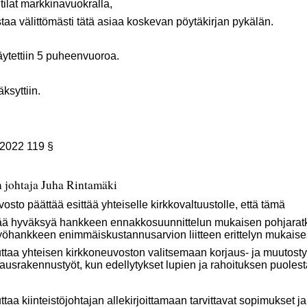
 tilat markkinavuokralla,
ttömästi tätä asiaa koskevan pöytäkirjan pykälän.
äytettiin 5 puheenvuoroa.
syttiin.
.2022 119 §
 johtaja Juha Rintamäki
sto päättää esittää yhteiselle kirkkovaltuustolle, että tämä
syä hankkeen ennakkosuunnittelun mukaisen pohjaratkais
yöhankkeen enimmäiskustannusarvion liitteen erittelyn mukaises
eisen kirkkoneuvoston valitsemaan korjaus- ja muutostyöll
usrakennustyöt, kun edellytykset lupien ja rahoituksen puoles
teistöjohtajan allekirjoittamaan tarvittavat sopimukset ja 