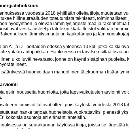
a energiatehokkuus
kennuksessa vuodesta 2018 tyhjillään olleita tiloja muutetaan vu
ukee hiilineutraaliuden toteutumista teknisesti, toiminnallisesti ja
ön hyödyntäen jo olevaa lämmitysjärjestelmää ja rakennettua t
uusittavat vesikalusteet ja talotekniikkalaitteistot valitaan huom
Rakennuksen lämmitysmuoto on kaukolämpö ja lämmönjakojärje
a on A- ja D –portaiden edessä yhteensä 10 kpl, jotka kaikki ovat
i ole yhtään autopaikkaa. Hankkeessa ei tarvitse esittää lisää au
llinen ulkoiluvälinevarasto, jonne on käynti sisäpihan puolelta.
 pyörätelineet.
lisääntyessä huomioidaan mahdollinen jätekuorman lisääntymine
rviointi
 esiin nousseita huomioita, jotta lapsivaikutusten arviointi v
.
toimistotilat ovat olleet pois käytöstä vuodesta 2018 läh
an hanke tarjoaa huoneistoja vuokrattaviksi pienestä yks
i kokoisia asuntoja eri elämäntilanteisiin.
 on seurakunnan käytössä tiloja, joissa se järjestää toimi