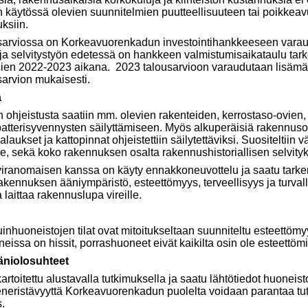
 käytössä olevien suunnitelmien puutteellisuuteen tai poikkea
uksiin.
arviossa on Korkeavuorenkadun investointihankkeeseen varau
a selvitystyön edetessä on hankkeen valmistumisaikataulu tarken
osien 2022-2023 aikana. 2023 talousarvioon varaudutaan lisäm
arvion mukaisesti.
a
ohjeistusta saatiin mm. olevien rakenteiden, kerrostaso-ovien
atterisyvennysten säilyttämiseen. Myös alkuperäisiä rakennusosi
alaukset ja kattopinnat ohjeistettiin säilytettäviksi. Suositeltiin 
lle, sekä koko rakennuksen osalta rakennushistoriallisen selvityk
ranomaisen kanssa on käyty ennakkoneuvottelu ja saatu tarke
rakennuksen ääniympäristö, esteettömyys, terveellisyys ja turva
laittaa rakennuslupa vireille.
inhuoneistojen tilat ovat mitoitukseltaan suunniteltu esteettöm
eissa on hissit, porrashuoneet eivät kaikilta osin ole esteettömi
äniolosuhteet
rtoitettu alustavalla tutkimuksella ja saatu lähtötiedot huoneist
eneristävyyttä Korkeavuorenkadun puolelta voidaan parantaa tutk
s.