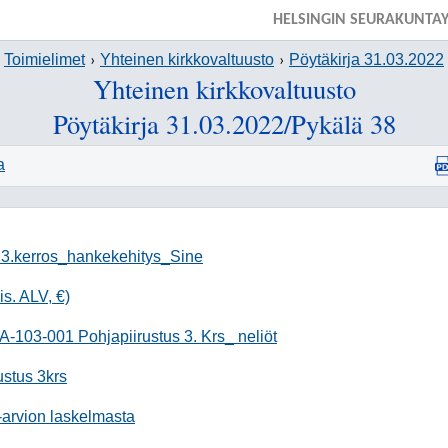
HELSINGIN SEURAKUNTA
Toimielimet
Yhteinen kirkkovaltuusto
Pöytäkirja 31.03.2022
Yhteinen kirkkovaltuusto
Pöytäkirja 31.03.2022/Pykälä 38
a
 3.kerros_hankekehitys_Sine
s. ALV, €)
-103-001 Pohjapiirustus 3. Krs_ neliöt
ustus 3krs
-arvion laskelmasta