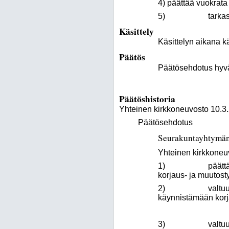
4) päättää vuokrata
5) tarkastaa väli
Käsittely
Käsittelyn aikana k
Päätös
Päätösehdotus hyväk
Päätöshistoria
Yhteinen kirkkoneuvosto 10.3
Päätösehdotus
Seurakuntayhtymän
Yhteinen kirkkoneuvo
1) päättää hyväk
korjaus- ja muutost
2) valtuuttaa yht
käynnistämään korja
3) valtuuttaa kiin