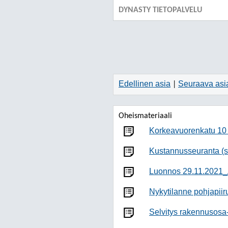
DYNASTY TIETOPALVELU
Edellinen asia
Seuraava asi
|
Oheismateriaali
Korkeavuorenkatu 10
Kustannusseuranta (si
Luonnos 29.11.2021_A
Nykytilanne pohjapiir
Selvitys rakennusosa