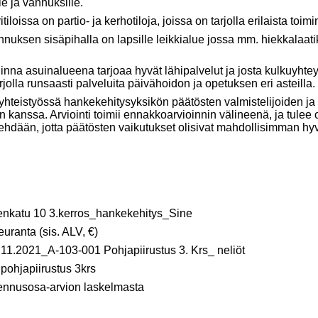
e ja vanhuksille.
 on partio- ja kerhotiloja, joissa on tarjolla erilaista toiminta
isäpihalla on lapsille leikkialue jossa mm. hiekkalaatikko
uinalueena tarjoaa hyvät lähipalvelut ja josta kulkuyhteyd
rjolla runsaasti palveluita päivähoidon ja opetuksen eri asteilla.
 yhteistyössä hankekehitysyksikön päätösten valmistelijoiden j
n kanssa. Arviointi toimii ennakkoarvioinnin välineenä, ja tulee
ehdään, jotta päätösten vaikutukset olisivat mahdollisimman hy
nkatu 10 3.kerros_hankekehitys_Sine
ranta (sis. ALV, €)
11.2021_A-103-001 Pohjapiirustus 3. Krs_ neliöt
pohjapiirustus 3krs
kennusosa-arvion laskelmasta