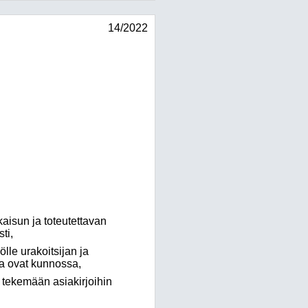
14/2022
un ja toteutettavan
ti,
e urakoitsijan ja
ta ovat kunnossa,
tekemään asiakirjoihin