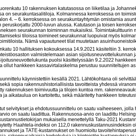
orenkatu 10 rakennuksen katutasossa on liiketilaa ja Johannek
a on seurakuntasalitiloja. Kolmannessa kerroksessa on toimisto
alon 4. – 6. kerroksessa on seurakuntayhtymän omistamia asun
eruskorjattu 2000-luvun alussa. Katutason ja toisen kerroksen t
eksen seurakunnan toiminnan mukaisiksi. Toimintakulttuurin 
ttamiseksi tiloissa toimineet seurakunnat luopuivat myös kolm
oimitiloista. Nämä vapautuneet tilat muutetaan asuinhuoneistoiks
katu 10 hallituksen kokouksessa 14.9.2021 käsiteltiin 3. kerr
kiinteistöosaston valmistelemaan asian sijoitusneuvottelukunnan 
joitusneuvottelukunta puolsi käsittelyssään 9.2.2022 hankkeen
a ollut hankkeen kassavirtalaskelma perustuu suunniteltujen a
nnittelu käynnistettiin kesällä 2021. Lähtökohtana oli selvittä
ekä sopia rakennushistoriallisista tavoitteista yhdessä viran
tty rakennuksen toimivuutta ja tilojen kuntoa mm. rakenneavauk
 ja aikataulua on kartoitettu, sekä määritetty hankkeen toteutusta
t selvitykset ja ehdotussuunnittelu on saatu vaiheeseen, joll
vio on saatu laadittua. Rakennusosa-arvio on laadittu Helsing
ustannustietokirjan mukaisella menettelyllä Taku-2021 Kustan
ytetty Haahtela-indeksi on 112,0 rakennuskustannusindeksin ol
annukset ja TATE-kustannukset on huomioitu tavoitehintaperust
a, rakennusaikaisia korkokuluja ja kiinteistön kustannuksia ei