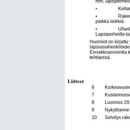
mm. lapsiperheill
• Kellaritiloissa
• Rakennuksen s
paikka leikkiä.
• Ullanlinna as
Lapsiperheille ta
Huomiot on kirjattu
lapsiasiahenkilöide
Ennakkoarviointia t
tehtäessä.
Liitteet
6
Korkeavuore
7
Kustannusseu
8
Luonnos 29.
9
Nykytilanne 
10
Selvitys ra