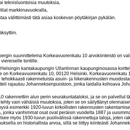
tai teknisluontoisia muutoksia,
 tilat markkinavuokralla,
ttömästi tätä asiaa koskevan pöytäkirjan pykälän.
syttiin.
ybergin suunnittelema Korkeavuorenkatu 10 arvokiinteistö on v
iereiselle tontille.
Helsingin kantakaupungin Ullanlinnan kaupunginosassa korttelis
 on Korkeavuorenkatu 10, 00120 Helsinki. Korkeavuorenkatu 1
tehokkaasti rakennetuista asuin- ja liikerakennusten muodostami
tteli rajautuu Johanneksenpuistoon, jonka laidalla kohoava Joh
 rakennettiin alun perin seurakuntataloksi, ja se on palvellut t
ty vain vähäisiä muutoksia, joten se on säilyttänyt olennaiset h
yvä esimerkki 1920-luvun kirkollisten rakennusten rakentamise
a, jonka vanhimmat osat ovat peräisin vuodelta 1887 ja uusimma
tsee myös 1930-luvun puolivälissä rakennettuja taloja, joten ra
sella on historiallista arvoa, sillä se liittyy kiinteästi Johanne