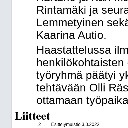
Rintamäki ja seur
Lemmetyinen sekä
Kaarina Autio.
Haastattelussa il
henkilökohtaisten
työryhmä päätyi yk
tehtävään Olli Rä
ottamaan työpaika
Liitteet
2
Esittelymuistio 3.3.2022