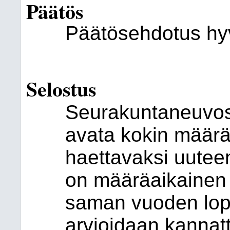
Päätös
Päätösehdotus hyv
Selostus
Seurakuntaneuvost
avata kokin määrä
haettavaksi uutee
on määräaikainen
saman vuoden lopul
arvioidaan kanna