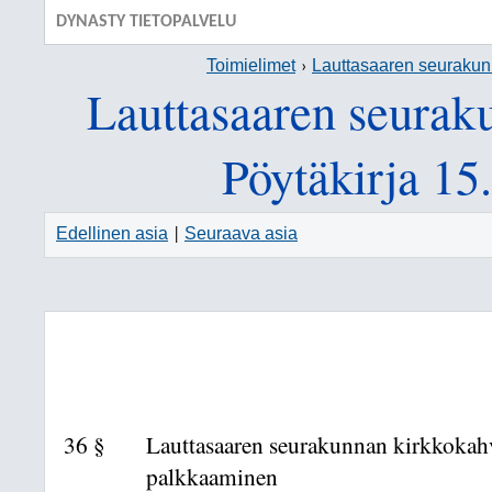
DYNASTY TIETOPALVELU
Toimielimet
Lauttasaaren seuraku
Lauttasaaren seurak
Pöytäkirja 15
Edellinen asia
Seuraava asia
|
36 §
Lauttasaaren seurakunnan kirkkokah
palkkaaminen