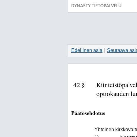
DYNASTY TIETOPALVELU
Edellinen asia
Seuraava asi
|
42 §
Kiinteistöpalv
optiokauden lun
Päätösehdotus
Yhteinen kirkkovalt