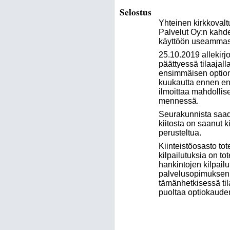
Selostus
Yhteinen kirkkovalt
Palvelut Oy:n kahde
käyttöön useammas
25.10.2019 allekirj
päättyessä tilaajal
ensimmäisen option
kuukautta ennen en
ilmoittaa mahdollis
mennessä.
Seurakunnista saadun
kiitosta on saanut 
perusteltua.
Kiinteistöosasto to
kilpailutuksia on to
hankintojen kilpailu
palvelusopimuksen o
tämänhetkisessä til
puoltaa optiokauden