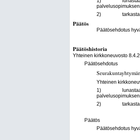
1) lunastaa ISS P
palvelusopimuksen 
2) tarkastaa väli
Päätös
Päätösehdotus hyväk
Päätöshistoria
Yhteinen kirkkoneuvosto 8.4.
Päätösehdotus
Seurakuntayhtymän
Yhteinen kirkkoneuvo
1) lunastaa ISS P
palvelusopimuksen 
2) tarkastaa väli
Päätös
Päätösehdotus hyväk