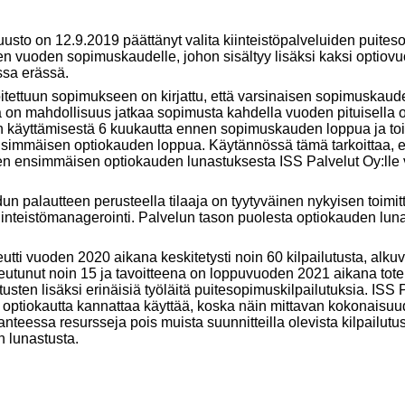
uusto on 12.9.2019 päättänyt valita kiinteistöpalveluiden puit
n vuoden sopimuskaudelle, johon sisältyy lisäksi kaksi optiovuo
sa erässä.
oitettuun sopimukseen on kirjattu, että varsinaisen sopimuskau
la on mahdollisuus jatkaa sopimusta kahdella vuoden pituisella op
 käyttämisestä 6 kuukautta ennen sopimuskauden loppua ja toi
simmäisen optiokauden loppua. Käytännössä tämä tarkoittaa, e
en ensimmäisen optiokauden lunastuksesta ISS Palvelut Oy:lle 
 palautteen perusteella tilaaja on tyytyväinen nykyisen toimitta
kiinteistömanagerointi. Palvelun tason puolesta optiokauden luna
teutti vuoden 2020 aikana keskitetysti noin 60 kilpailutusta, al
teutunut noin 15 ja tavoitteena on loppuvuoden 2021 aikana toteu
tusten lisäksi erinäisiä työläitä puitesopimuskilpailutuksia. ISS 
ptiokautta kannattaa käyttää, koska näin mittavan kokonaisuude
anteessa resursseja pois muista suunnitteilla olevista kilpailut
 lunastusta.