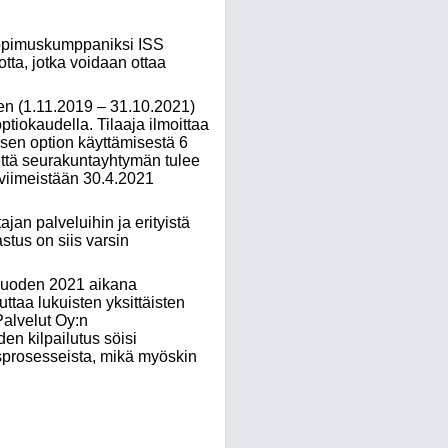
esopimuskumppaniksi ISS
tta, jotka voidaan ottaa
den (1.11.2019 – 31.10.2021)
tiokaudella. Tilaaja ilmoittaa
sen option käyttämisestä 6
ttä seurakuntayhtymän tulee
viimeistään 30.4.2021
jan palveluihin ja erityistä
stus on siis varsin
kuvuoden 2021 aikana
ttaa lukuisten yksittäisten
Palvelut Oy:n
n kilpailutus söisi
usprosesseista, mikä myöskin