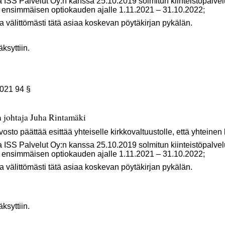
alvelut Oy:n kanssa 25.10.2019 solmitun kiinteistöpalve
ensimmäisen optiokauden ajalle 1.11.2021 – 31.10.2022;
ttömästi tätä asiaa koskevan pöytäkirjan pykälän.
syttiin.
2021 94 §
 johtaja Juha Rintamäki
sto päättää esittää yhteiselle kirkkovaltuustolle, että yhteinen
alvelut Oy:n kanssa 25.10.2019 solmitun kiinteistöpalve
ensimmäisen optiokauden ajalle 1.11.2021 – 31.10.2022;
ttömästi tätä asiaa koskevan pöytäkirjan pykälän.
syttiin.