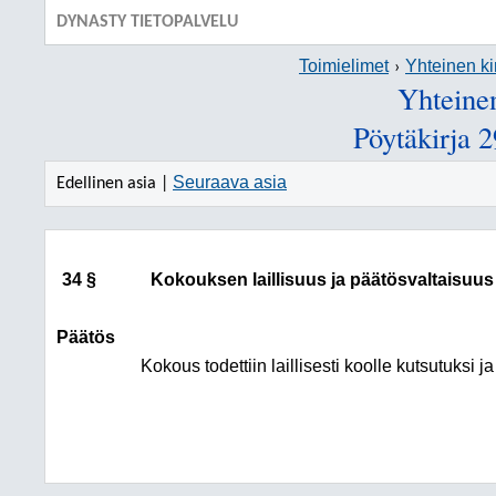
DYNASTY TIETOPALVELU
Toimielimet
Yhteinen ki
Yhteinen
Pöytäkirja 
Seuraava asia
Edellinen asia |
34 §
Kokouksen laillisuus ja päätösvaltaisuus
Päätös
Kokous todettiin laillisesti koolle kutsutuksi j