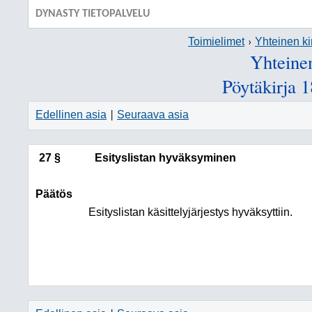
DYNASTY TIETOPALVELU
Toimielimet
Yhteinen ki
Yhteinen
Pöytäkirja 
Edellinen asia
Seuraava asia
|
27 §
Esityslistan hyväksyminen
Päätös
Esityslistan käsittelyjärjestys hyväksyttiin.