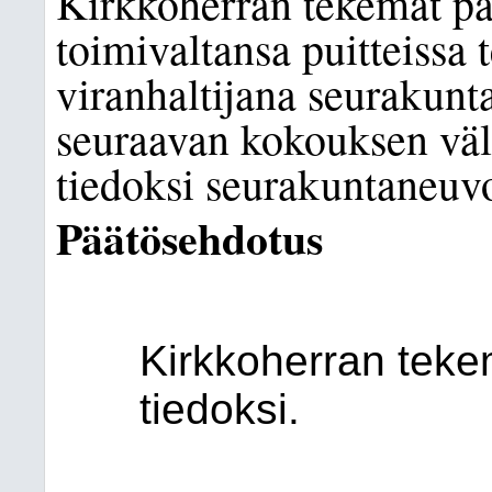
Kirkkoherran tekemät pää
toimivaltansa puitteissa
viranhaltijana seurakunt
seuraavan kokouksen väl
tiedoksi seurakuntaneuvo
Päätösehdotus
Kirkkoherran teke
tiedoksi
.