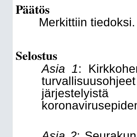
Päätös
Merkittiin tiedoksi.
Selostus
Asia 1
: Kirkkoh
turvallisuusohjee
järjestelyi
koronavirusepide
Asia 2
: Seurakunn