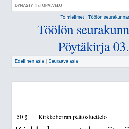
DYNASTY TIETOPALVELU
Toimielimet
Töölön seurakunna
Töölön seurakunn
Pöytäkirja 03
Edellinen asia
Seuraava asia
|
50 §
Kirkkoherran päätösluettelo