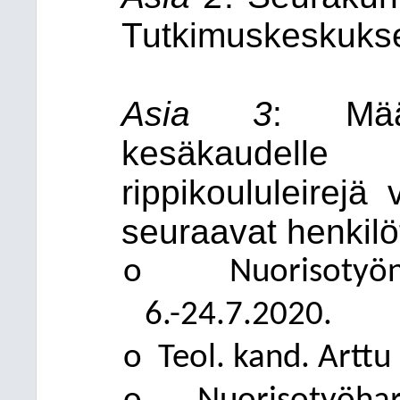
Tutkimuskeskukse
Asia 3
: Määr
kesäkaudell
rippikoululeirejä
seuraavat henkilö
o
Nuorisotyö
6.-24.7.2020.
o
Teol. kand. Arttu