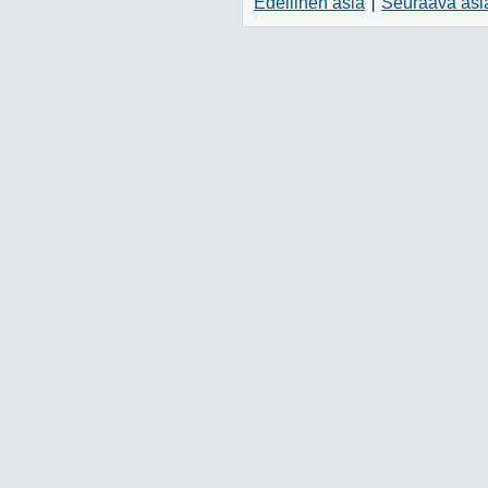
Edellinen asia
Seuraava asi
|