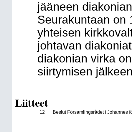
jääneen diakonian 
Seurakuntaan on 1
yhteisen kirkkoval
johtavan diakoniat
diakonian virka on
siirtymisen jälkee
Liitteet
12
Beslut Församlingsrådet i Johannes f