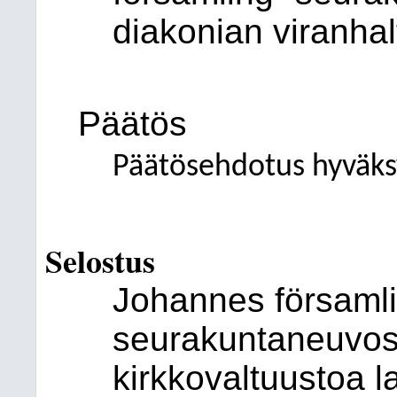
diakonian viranhal
Päätös
Päätösehdotus hyväksy
Selostus
Johannes församl
seurakuntaneuvost
kirkkovaltuustoa 