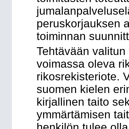
jumalanpalveluse
peruskorjauksen a
toiminnan suunnitt
Tehtävään valitun 
voimassa oleva ri
rikosrekisteriote. V
suomen kielen eri
kirjallinen taito s
ymmärtämisen tait
henkilön tulee oll