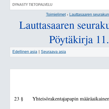
DYNASTY TIETOPALVELU
Toimielimet
Lauttasaaren seuraku
Lauttasaaren seurak
Pöytäkirja 11
Edellinen asia
Seuraava asia
|
23 §
Yhteisörakentajapapin määräaikaine