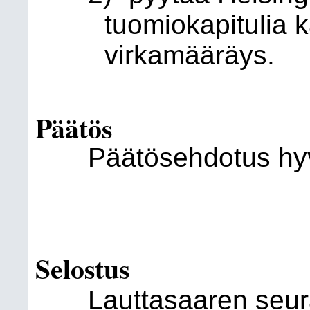
tuomiokapitulia 
virkamääräys.
Päätös
Päätösehdotus hyv
Selostus
Lauttasaaren seur