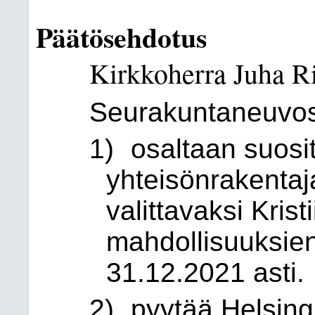
Päätösehdotus
Kirkkoherra Juha R
Seurakuntaneuvos
1)
osaltaan suosi
yhteisönrakentaj
valittavaksi Kris
mahdollisuuksie
31.12.2021 asti.
2)
pyytää Helsing