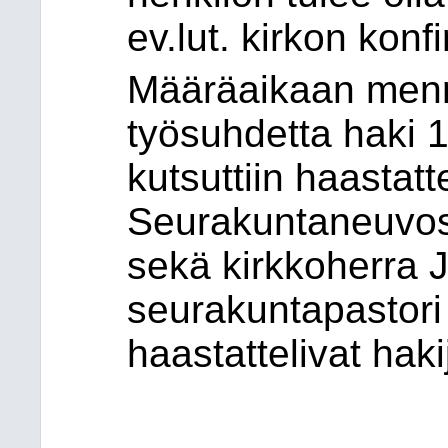
ev.lut. kirkon konf
Määräaikaan menn
työsuhdetta haki 1
kutsuttiin haastatt
Seurakuntaneuvost
sekä kirkkoherra 
seurakuntapastori
haastattelivat haki