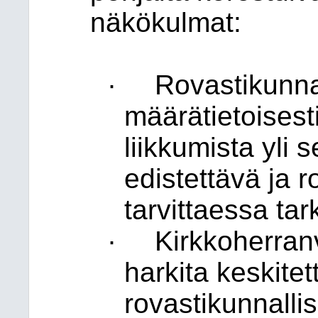
näkökulmat:
·
Rovastikunnal
määrätietoisest
liikkumista yli 
edistettävä ja r
tarvittaessa tar
·
Kirkkoherranv
harkita keskite
rovastikunnallis