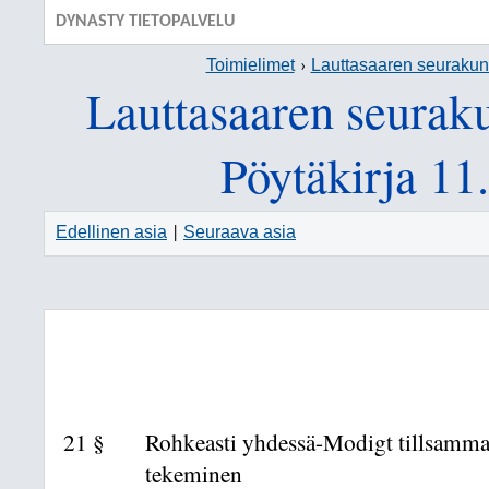
DYNASTY TIETOPALVELU
Toimielimet
Lauttasaaren seuraku
Lauttasaaren seurak
Pöytäkirja 11
Edellinen asia
Seuraava asia
|
21 §
Rohkeasti yhdessä-Modigt tillsamman
tekeminen