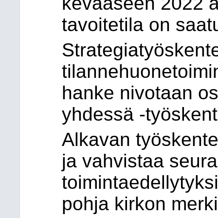
kevääseen 2022 ast
tavoitetila on saat
Strategiatyöskente
tilannehuonetoimin
hanke nivotaan o
yhdessä -työskent
Alkavan työskentel
ja vahvistaa seur
toimintaedellytyks
pohja kirkon merki