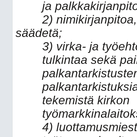
ja palkkakirjanpit
2) nimikirjanpitoa,
säädetä;
3) virka- ja työe
tulkintaa sekä pai
palkantarkistuste
palkantarkistuksi
tekemistä kirkon
työmarkkinalaitok
4) luottamusmiest