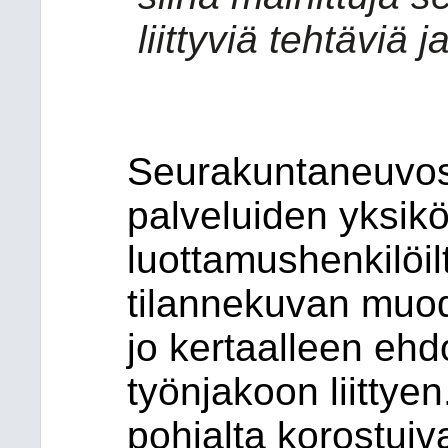
liittyviä tehtäviä 
Seurakuntaneuvost
palveluiden yksiköil
luottamushenkilöil
tilannekuvan muod
jo kertaalleen
ehd
työnjakoon liittye
pohjalta korostuiva