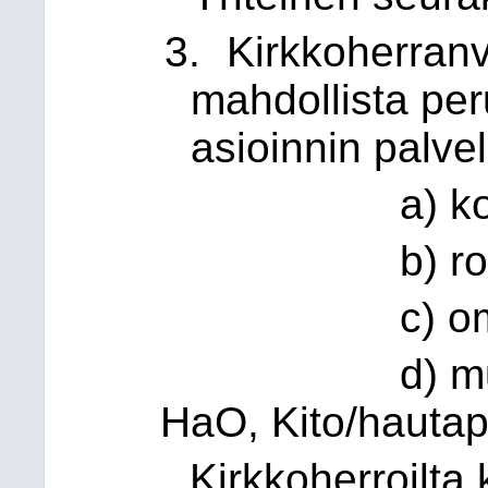
3.
Kirkkoherranvi
mahdollista per
asioinnin palvel
a) koko Hel
b) rovasti
c) oman s
d) muu, mik
HaO, Kito/hautap
Kirkkoherroilta