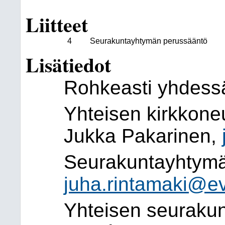
Liitteet
4
Seurakuntayhtymän perussääntö
Lisätiedot
Rohkeasti yhdessä
Yhteisen kirkkone
Jukka Pakarinen,
Seurakuntayhtymän
juha.rintamaki@evl
Yhteisen seurakun