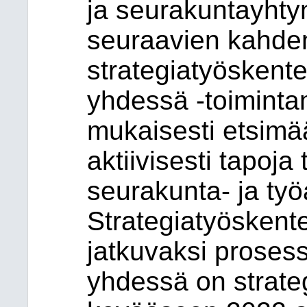
ja seurakuntayhty
seuraavien kahde
strategiatyöskent
yhdessä -toiminta
mukaisesti etsimä
aktiivisesti tapoja 
seurakunta- ja työa
Strategiatyöskente
jatkuvaksi prosess
yhdessä on strate