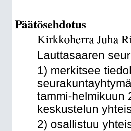
Päätösehdotus
Kirkkoherra Juha R
Lauttasaaren seu
1) merkitsee tiedo
seurakuntayhtymän
tammi-helmikuun 
keskustelun yhteis
2) osallistuu yhte