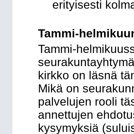
erityisesti kolm
Tammi-helmikuun
Tammi-helmikuuss
seurakuntayhtymän 
kirkko on läsnä tä
Mikä on seurakunn
palvelujen rooli t
annettujen ehdotu
kysymyksiä (suluis