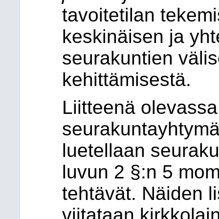
tavoitetilan tekem
keskinäisen ja yht
seurakuntien väli
kehittämisestä.
Liitteenä olevassa
seurakuntayhtym
luetellaan
seuraku
luvun 2 §:n 5 mom
tehtävät. Näiden 
viitataan kirkkola