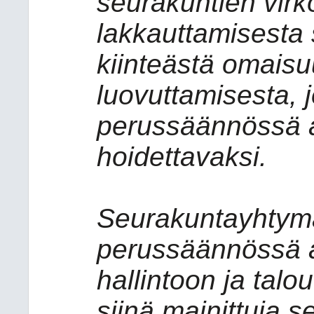
seurakuntien virk
lakkauttamisesta
kiinteästä omaisu
luovuttamisesta, jo
perussäännössä a
hoidettavaksi.
Seurakuntayhtymä
perussäännössä 
hallintoon ja talou
siinä mainittuja 