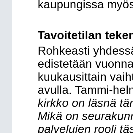
kaupungissa myös
Tavoitetilan tek
Rohkeasti yhdessä
edistetään vuonn
kuukausittain vai
avulla. Tammi-he
kirkko on läsnä tä
Mikä on seurakunn
palvelujen rooli tä