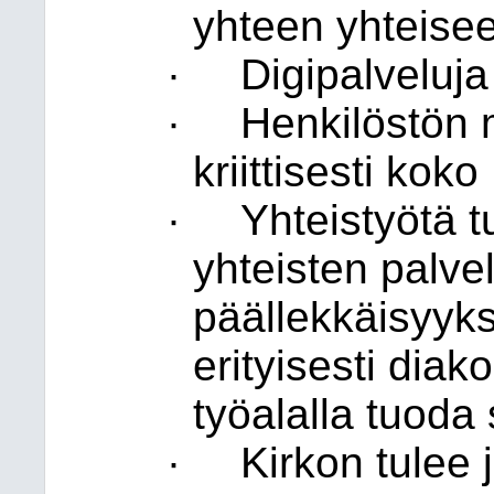
yhteen yhteise
·
Digipalveluja
·
Henkilöstön 
kriittisesti koko
·
Yhteistyötä t
yhteisten palvel
päällekkäisyyks
erityisesti dia
työalalla tuoda
·
Kirkon tulee