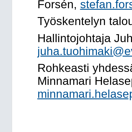
Forsén,
stefan.for
Työskentelyn talo
Hallintojohtaja Ju
juha.tuohimaki@ev
Rohkeasti yhdess
Minnamari Helase
minnamari.helase