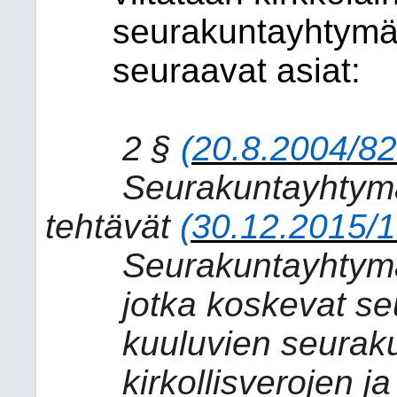
seurakuntayhtymän
seuraavat asiat:
2 §
(20.8.2004/82
Seurakuntayhtym
tehtävät
(30.12.2015/
Seurakuntayhtymä
jotka koskevat s
kuuluvien seurakun
kirkollisverojen j