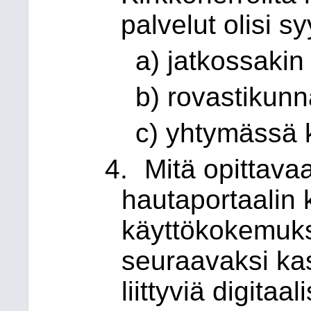
palvelut olisi sy
a) jatkossaki
b) rovastikunn
c) yhtymässä k
4.
Mitä opittava
hautaportaalin k
käyttökokemuks
seuraavaksi kast
liittyviä digitaa