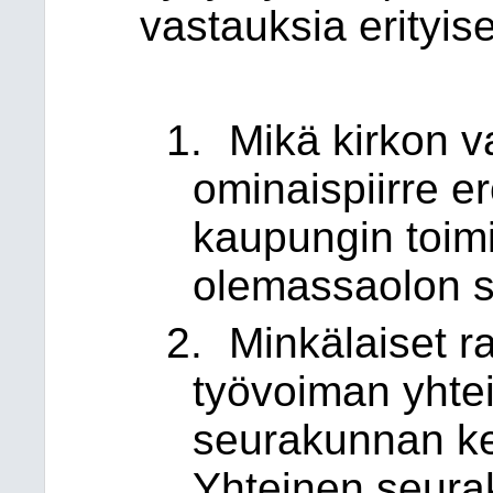
vastauksia erityise
1.
Mikä kirkon v
ominaispiirre e
kaupungin toimi
olemassaolon s
2.
Minkälaiset ra
työvoiman yhte
seurakunnan ke
Yhteinen seura