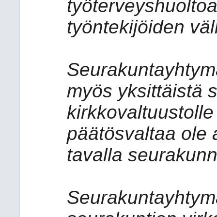
työterveyshuoltoa
työntekijöiden väl
Seurakuntayhtymä
myös yksittäistä
kirkkovaltuustolle
päätösvaltaa ole 
tavalla seurakunni
Seurakuntayhtym