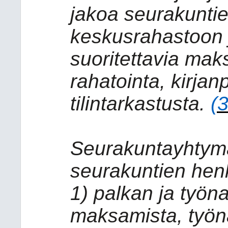
jakoa seurakunti
keskusrahastoon 
suoritettavia maks
rahatointa, kirjanp
tilintarkastusta.
(
Seurakuntayhtymä
seurakuntien henk
1) palkan ja työn
maksamista, työna