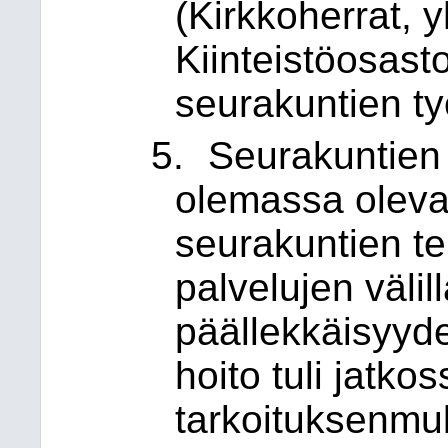
(Kirkkoherrat, 
Kiinteistöosast
seurakuntien ty
5.
Seurakuntien
olemassa oleva
seurakuntien te
palvelujen väli
päällekkäisyyde
hoito tuli jatkos
tarkoituksenmu