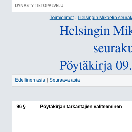
DYNASTY TIETOPALVELU
Toimielimet
Helsingin Mikaelin seur
Helsingin Mi
seurak
Pöytäkirja 09
Edellinen asia
Seuraava asia
|
96 §
Pöytäkirjan tarkastajien valitseminen