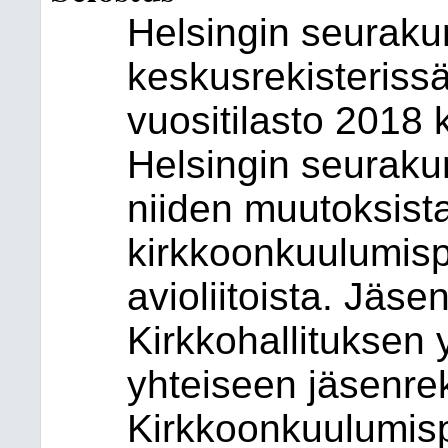
Helsingin seurak
keskusrekisterissä
vuositilasto 2018 
Helsingin seuraku
niiden muutoksista
kirkkoonkuulumisp
avioliitoista. Jäse
Kirkkohallituksen 
yhteiseen jäsenrek
Kirkkoonkuulumisp