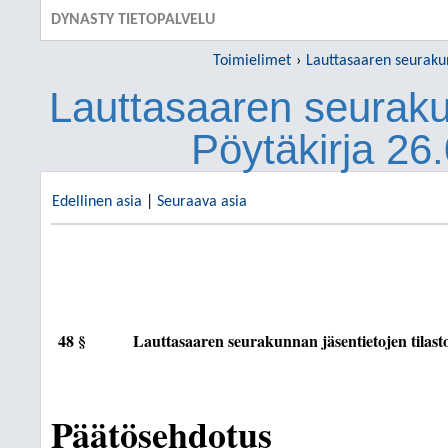
DYNASTY TIETOPALVELU
Toimielimet
Lauttasaaren seuraku
Lauttasaaren seurak
Pöytäkirja 26
Edellinen asia
|
Seuraava asia
48 §
Lauttasaaren seurakunnan jäsentietojen tilast
Päätösehdotus