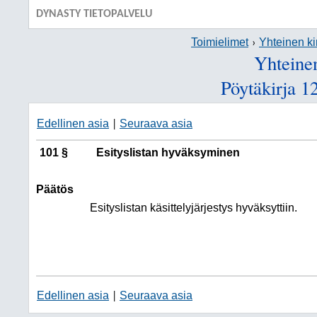
DYNASTY TIETOPALVELU
Toimielimet
Yhteinen ki
Yhteinen
Pöytäkirja 1
Edellinen asia
Seuraava asia
|
101 §
Esityslistan hyväksyminen
Päätös
Esityslistan käsittelyjärjestys hyväksyttiin.
Edellinen asia
Seuraava asia
|