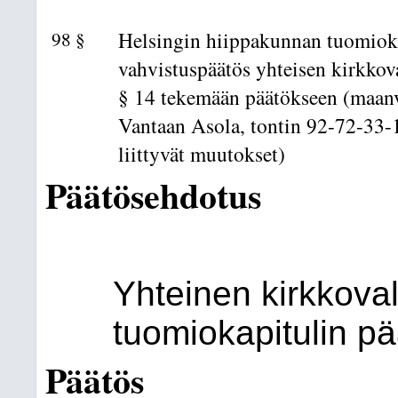
98 §
Helsingin hiippakunnan tuomiok
vahvistuspäätös yhteisen kirkko
§ 14 tekemään päätökseen (maa
Vantaan Asola, tontin 92-72-33
liittyvät muutokset)
Päätösehdotus
Yhteinen kirkkova
tuomiokapitulin pä
Päätös