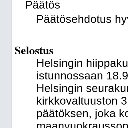
Päätös
Päätösehdotus hyv
Selostus
Helsingin hiippak
istunnossaan 18.9
Helsingin seuraku
kirkkovaltuuston 
päätöksen, joka k
maanvuokraussopi