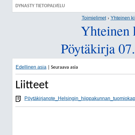
DYNASTY TIETOPALVELU
Toimielimet
Yhteinen ki
Yhteinen 
Pöytäkirja 07
Edellinen asia
| Seuraava asia
Liitteet
Pöytäkirjanote_Helsingin_hiippakunnan_tuomiokapi