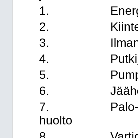
1. Energiap
2. Kiinteist
3. Ilmanvaihto
4. Putkijärje
5. Pumppaamo
6. Jäähdytysj
7. Palo- ja pe
huolto
8. Vartioi