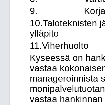
9. Korjausm
10.Taloteknisten j
ylläpito
11.Viherhuolto
Kyseessä on hanki
vastaa kokonaisen
manageroinnista s
monipalvelutuotann
vastaa hankinnan 