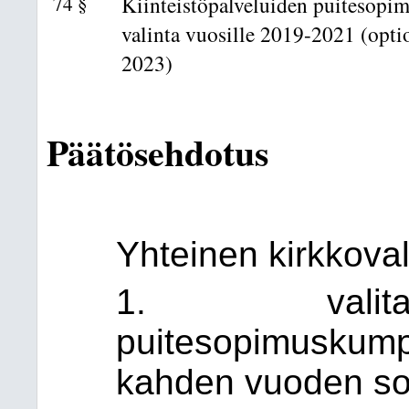
74 §
Kiinteistöpalveluiden puitesop
valinta vuosille 2019-2021 (optio
2023)
Päätösehdotus
Yhteinen kirkkova
1. valita kiin
puitesopimuskumpp
kahden vuoden so