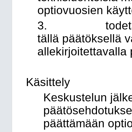
optiovuosien käyt
3. todeta, et
tällä päätöksellä 
allekirjoitettavall
Käsittely
Keskustelun jälkee
päätösehdotuksen
päättämään optio