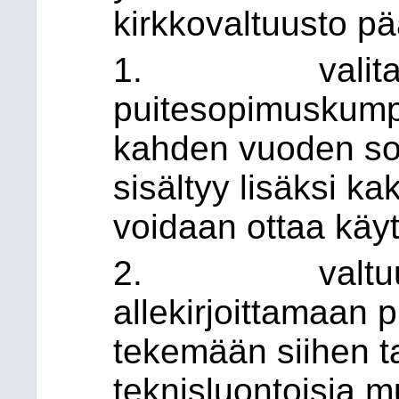
kirkkovaltuusto pä
1. valita kiin
puitesopimuskumpp
kahden vuoden so
sisältyy lisäksi ka
voidaan ottaa kä
2. valtuuttaa 
allekirjoittamaan 
tekemään siihen ta
teknisluontoisia 