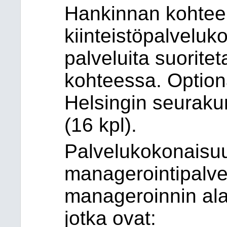
Hankinnan kohtee
kiinteistöpalveluko
palveluita suorite
kohteessa. Optio
Helsingin seuraku
(16 kpl).
Palvelukokonaisu
managerointipalvel
manageroinnin alai
jotka ovat: