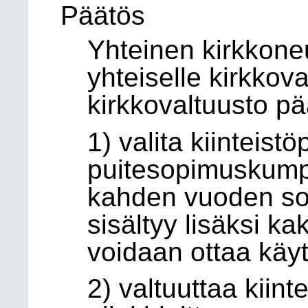
Päätös
Yhteinen kirkkoneu
yhteiselle kirkkova
kirkkovaltuusto pä
1) valita kiinteist
puitesopimuskumpp
kahden vuoden so
sisältyy lisäksi ka
voidaan ottaa kä
2) valtuuttaa kiint