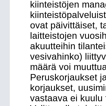
kiinteistöjen manag
kiinteistöpalveluis
ovat päivittäiset, 
laitteistojen vuosi
akuutteihin tilantei
vesivahinko) liitty
määrä voi muuttu
Peruskorjaukset j
korjaukset, uusim
vastaava ei kuulu