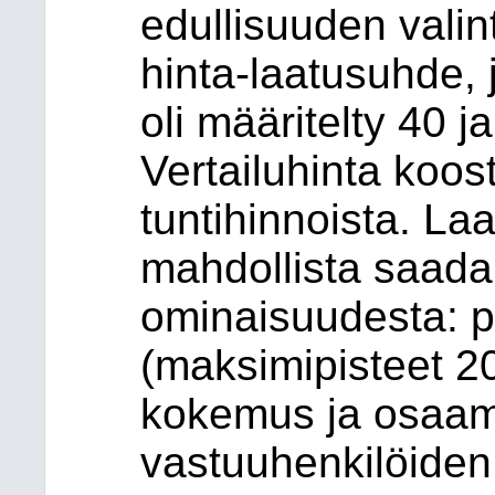
edullisuuden valin
hinta-laatusuhde,
oli määritelty 40 
Vertailuhinta koos
tuntihinnoista. Laat
mahdollista saada
ominaisuudesta: p
(maksimipisteet 2
kokemus ja osaami
vastuuhenkilöiden