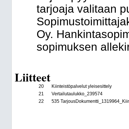
tarjoaja valitaan p
Sopimustoimittajak
Oy. Hankintasopimu
sopimuksen allekir
Liitteet
20
Kiinteistöpalvelut yleisesittely
21
Vertailutaulukko_239574
22
535 TarjousDokumentti_1319964_Kiint