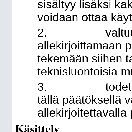
sisältyy lisäksi ka
voidaan ottaa kä
2. valtuuttaa 
allekirjoittamaan 
tekemään siihen ta
teknisluontoisia m
3. todeta, et
tällä päätöksellä 
allekirjoitettavall
Käsittely