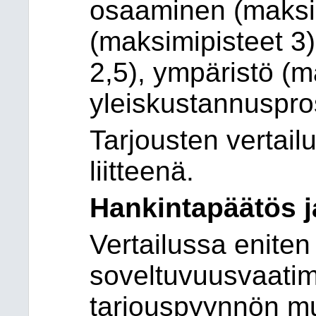
osaaminen (maksimi
(maksimipisteet 3)
2,5), ympäristö (m
yleiskustannuspros
Tarjousten vertai
liitteenä.
Hankintapäätös 
Vertailussa eniten 
soveltuvuusvaatimu
tarjouspyynnön mu