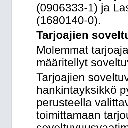
(0906333-1) ja Las
(1680140-0).
Tarjoajien sovelt
Molemmat tarjoajat
määritellyt sovelt
Tarjoajien sovelt
hankintayksikkö py
perusteella valitta
toimittamaan tarj
soveltuvuusvaatim