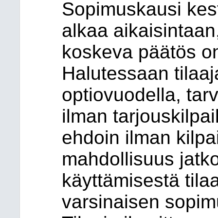
Sopimuskausi kest
alkaa aikaisintaa
koskeva päätös on
Halutessaan tilaaj
optiovuodella, tar
ilman tarjouskilp
ehdoin ilman kilpa
mahdollisuus jatk
käyttämisestä tila
varsinaisen sopim