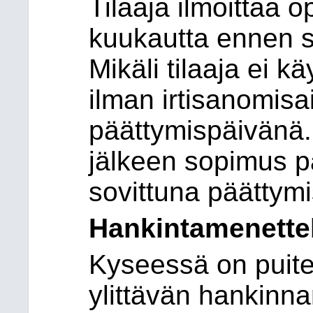
Tilaaja ilmoittaa 
kuukautta ennen 
Mikäli tilaaja ei k
ilman irtisanomisa
päättymispäivänä.
jälkeen sopimus pä
sovittuna päättym
Hankintamenette
Kyseessä on puite
ylittävän hankinnan