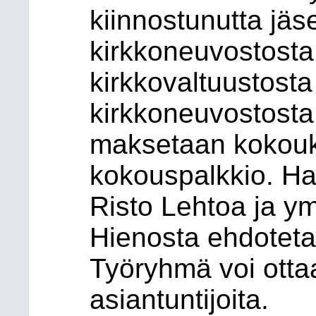
kiinnostunutta jäs
kirkkoneuvostosta 
kirkkovaltuustosta
kirkkoneuvostosta
maksetaan kokouks
kokouspalkkio. Ha
Risto Lehtoa ja ym
Hienosta ehdotetaa
Työryhmä voi ottaa
asiantuntijoita.