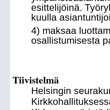
esittelijöinä. Työr
kuulla asiantuntijoi
4) maksaa luottam
osallistumisesta p
Tiivistelmä
Helsingin seurakun
Kirkkohallitukses