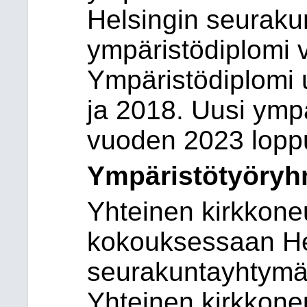
Helsingin seurakun
ympäristödiplomi 
Ympäristödiplomi 
ja 2018. Uusi ymp
vuoden 2023 lopp
Ympäristötyöry
Yhteinen kirkkone
kokouksessaan He
seurakuntayhtymä
Yhteinen kirkkone