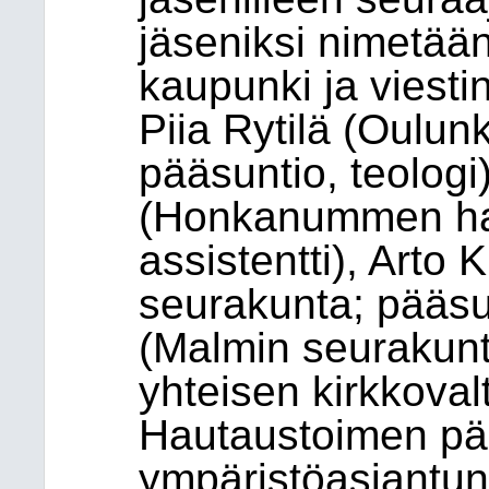
jäseniksi nimetään
kaupunki ja viestin
Piia Rytilä (Oulun
pääsuntio, teologi
(Honkanummen ha
assistentti), Arto 
seurakunta; pääsu
(Malmin seurakunt
yhteisen kirkkova
Hautaustoimen pää
ympäristöasiantunt