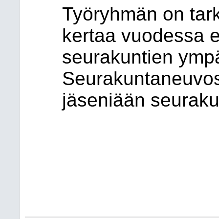
Työryhmän on tark
kertaa vuodessa e
seurakuntien ympä
Seurakuntaneuvost
jäseniään seuraku