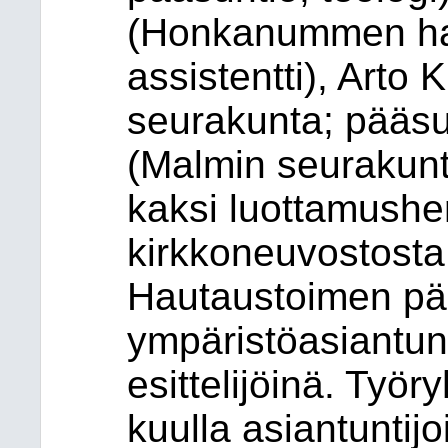
(Honkanummen ha
assistentti), Arto 
seurakunta; pääsu
(Malmin seurakunt
kaksi luottamushe
kirkkoneuvostosta 
Hautaustoimen pää
ympäristöasiantun
esittelijöinä. Työr
kuulla asiantuntijoi