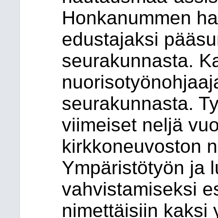
Honkanummen hau
edustajaksi pääsu
seurakunnasta. K
nuorisotyönohjaaj
seurakunnasta. T
viimeiset neljä vuo
kirkkoneuvoston 
Ympäristötyön ja l
vahvistamiseksi e
nimettäisiin kaksi