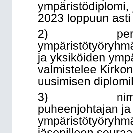
ympäristödiplomi,
2023 loppuun asti
2) perustaa 
ympäristötyöryhmä
ja yksiköiden ympä
valmistelee Kirko
uusimisen diplom
3) nimetä y
puheenjohtajan ja 
ympäristötyöryhmä
jäsenilleen seura