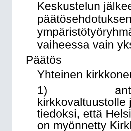
Keskustelun jälkee
päätösehdotuksen 
ympäristötyöryhmä
vaiheessa vain yk
Päätös
Yhteinen kirkkone
1) antaa yh
kirkkovaltuustolle
tiedoksi, että Hel
on myönnetty Kirk