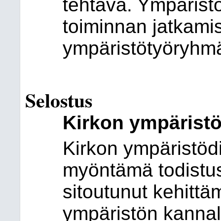
tehtävä. Ympärist
toiminnan jatkamis
ympäristötyöryhm
Selostus
Kirkon ympärist
Kirkon ympäristödi
myöntämä todistus
sitoutunut kehitt
ympäristön kannal