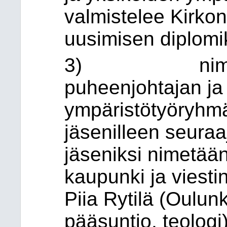
valmistelee Kirko
uusimisen diplom
3) nimetä y
puheenjohtajan ja 
ympäristötyöryhmä
jäsenilleen seura
jäseniksi nimetään
kaupunki ja viestin
Piia Rytilä (Oulun
pääsuntio, teologi