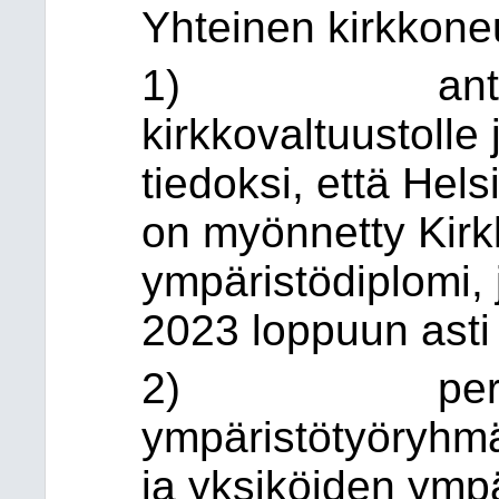
Yhteinen kirkkone
1) antaa yh
kirkkovaltuustolle
tiedoksi, että Hel
on myönnetty Kirk
ympäristödiplomi,
2023 loppuun asti
2) perustaa 
ympäristötyöryhmä
ja yksiköiden ympä