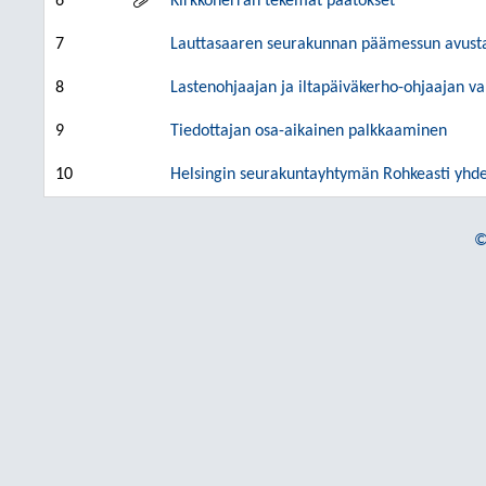
6
Kirkkoherran tekemät päätökset
7
Lauttasaaren seurakunnan päämessun avus
8
Lastenohjaajan ja iltapäiväkerho-ohjaajan va
9
Tiedottajan osa-aikainen palkkaaminen
10
Helsingin seurakuntayhtymän Rohkeasti yhde
©