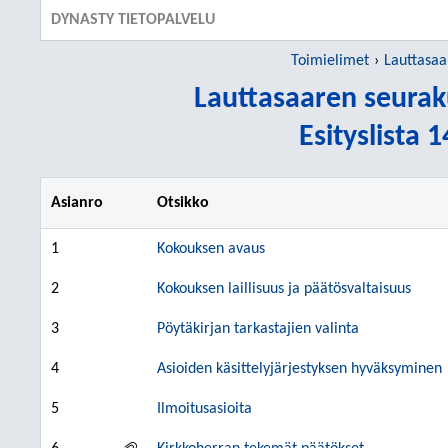
DYNASTY TIETOPALVELU
Toimielimet
Lauttasaa
Lauttasaaren seura
Esityslista 
Asianro
Otsikko
1
Kokouksen avaus
2
Kokouksen laillisuus ja päätösvaltaisuus
3
Pöytäkirjan tarkastajien valinta
4
Asioiden käsittelyjärjestyksen hyväksyminen
5
Ilmoitusasioita