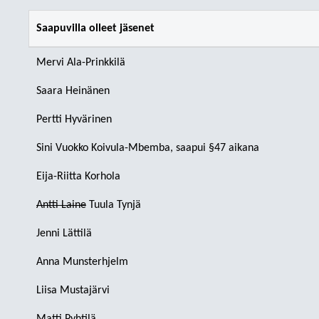
Saapuvilla olleet jäsenet
Mervi Ala-Prinkkilä
Saara Heinänen
Pertti Hyvärinen
Sini Vuokko Koivula-Mbemba, saapui §47 aikana
Eija-Riitta Korhola
Antti Laine
Tuula Tynjä
Jenni Lättilä
Anna Munsterhjelm
Liisa Mustajärvi