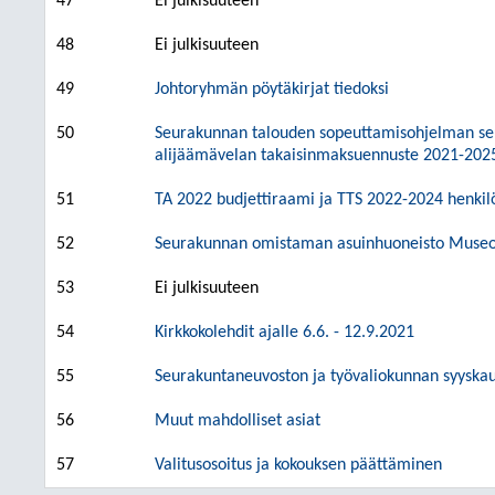
47
Ei julkisuuteen
48
Ei julkisuuteen
49
Johtoryhmän pöytäkirjat tiedoksi
50
Seurakunnan talouden sopeuttamisohjelman seur
alijäämävelan takaisinmaksuennuste 2021-202
51
TA 2022 budjettiraami ja TTS 2022-2024 henki
52
Seurakunnan omistaman asuinhuoneisto Museo
53
Ei julkisuuteen
54
Kirkkokolehdit ajalle 6.6. - 12.9.2021
55
Seurakuntaneuvoston ja työvaliokunnan syyska
56
Muut mahdolliset asiat
57
Valitusosoitus ja kokouksen päättäminen