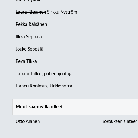
Matti Pyhtilä
Laura Rissanen
Sirkku Nyström
Pekka Räisänen
Ilkka Seppälä
Jouko Seppälä
Eeva Tikka
Tapani Tulkki, puheenjohtaja
Hannu Ronimus, kirkkoherra
Muut saapuvilla olleet
Otto Alanen
kokouksen sihteer