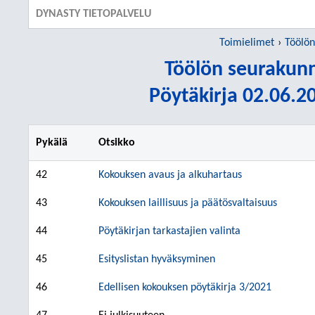
DYNASTY TIETOPALVELU
Toimielimet
Töölön
Töölön seurakun
Pöytäkirja 02.06.20
Pykälä
Otsikko
42
Kokouksen avaus ja alkuhartaus
43
Kokouksen laillisuus ja päätösvaltaisuus
44
Pöytäkirjan tarkastajien valinta
45
Esityslistan hyväksyminen
46
Edellisen kokouksen pöytäkirja 3/2021